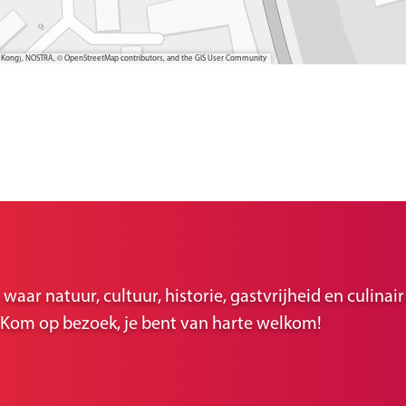
ong Kong), NOSTRA, © OpenStreetMap contributors, and the GIS User Community
ar natuur, cultuur, historie, gastvrijheid en culina
r. Kom op bezoek, je bent van harte welkom!