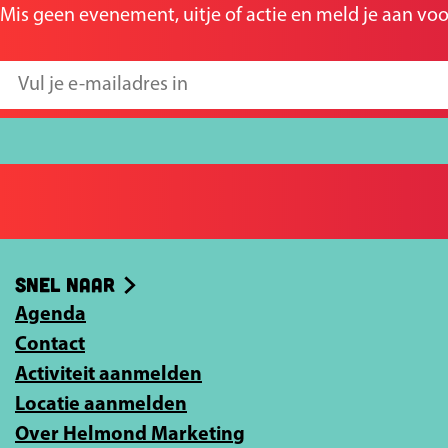
a
a
Mis geen evenement, uitje of actie en meld je aan voo
g
g
i
i
V
n
n
u
a
a
l
o
o
j
p
p
e
F
X
e
a
-
Snel naar
c
m
e
Agenda
a
b
Contact
i
o
Activiteit aanmelden
l
o
Locatie aanmelden
a
k
Over Helmond Marketing
d