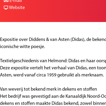
a
n
r
a
E-mail
a
a
v
W
g
Website
r
a
a
a
e
W
r
n
r
a
W
W
m
r
a
a
g
Expositie over Diddens & van Asten (Didas), de beke
m
r
r
e
iconische witte poesje.
g
m
m
w
e
g
g
e
Textielgeschiedenis van Helmond: Didas en haar oor
w
e
e
v
Deze expositie vertelt het verhaal van Didas, een t
e
w
w
e
Asten, werd vanaf circa 1959 gebruikt als merknaam.
v
e
e
n
e
v
v
,
Van weverij tot bekend merk in dekens en stoffen
n
e
e
e
Het bedrijf was gevestigd aan de Kanaaldijk Noord-Oost
,
n
n
e
dekens en stoffen maakte Didas bekend, zowel binnen