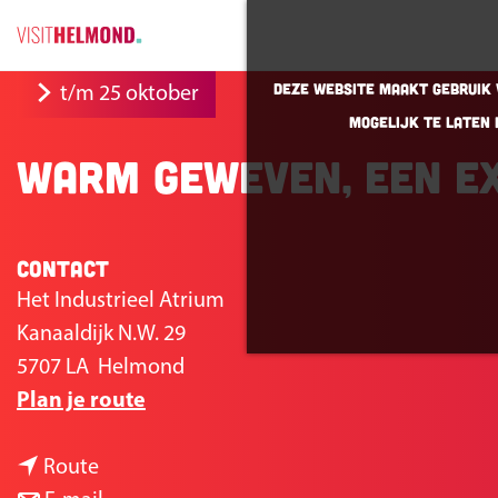
G
Deze website maakt gebruik v
t/m 25 oktober
a
mogelijk te laten 
n
Warm geweven, een ex
a
a
r
Contact
d
e
Het Industrieel Atrium
h
Kanaaldijk N.W. 29
o
5707 LA
Helmond
n
m
Plan je route
a
e
n
a
p
Route