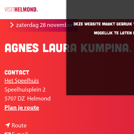
G
Deze website maakt gebruik v
zaterdag 28 november
a
mogelijk te laten 
n
Agnes Laura Kumpina
a
a
r
Contact
d
e
Het Speelhuis
h
Speelhuisplein 2
o
5707 DZ
Helmond
n
m
Plan je route
a
e
n
a
p
Route