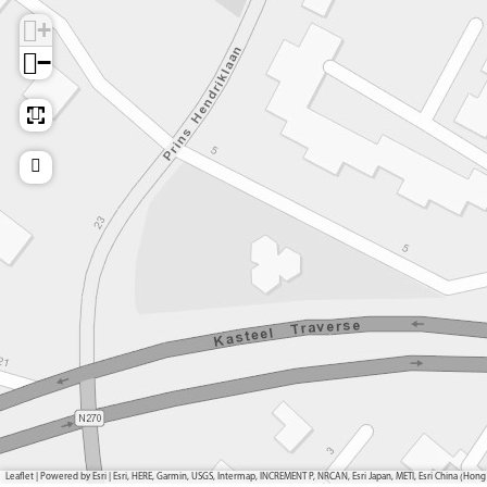
+
−
Leaflet
|
Powered by Esri | Esri, HERE, Garmin, USGS, Intermap, INCREMENT P, NRCAN, Esri Japan, METI, Esri China (H