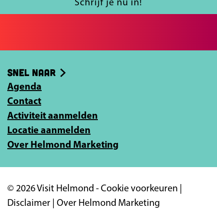
l
Schrijf je nu in!
c
j
e
e
b
e
o
-
Snel naar
o
m
k
Agenda
a
Contact
i
Activiteit aanmelden
l
Locatie aanmelden
a
Over Helmond Marketing
d
r
e
© 2026 Visit Helmond -
Cookie voorkeuren
|
s
Disclaimer
|
Over Helmond Marketing
i