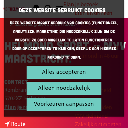
Plan je bezoek
K
Z
Deze website gebruikt cookies
Eten en drinken
a
o
G
M
Uitgaan
Deze website maakt gebruik van cookies (Functioneel,
zaterdag 20 februari 2027
a
e
a
e
Winkelen
Analytisch, Marketing) die noodzakelijk zijn om de
r
k
n
n
Overnachten
website zo goed mogelijk te laten functioneren.
Helmond Sport - MVV
t
e
a
u
Helmond in 24 uur
Door op accepteren te klikken, geef je aan hiermee
n
a
Maastricht
Helmond in 48 uur
akkoord te gaan.
r
d
Alles accepteren
Inspiratie
e
Contact
Praktisch
h
Alleen noodzakelijk
Rembrandtlaan 26B
Bereikbaarheid
o
5702XZ
Helmond
Parkeren
m
Voorkeuren aanpassen
n
Plan je route
Openingstijden
e
a
VVV Helmond
p
n
a
Route
Zakelijk ontmoeten
a