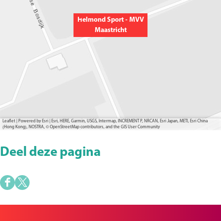
Helmond Sport - MVV
Maastricht
Leaflet
|
Powered by Esri | Esri, HERE, Garmin, USGS, Intermap, INCREMENT P, NRCAN, Esri Japan, METI, Esri China
(Hong Kong), NOSTRA, © OpenStreetMap contributors, and the GIS User Community
Deel deze pagina
D
D
e
e
e
e