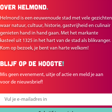
Over Helmond
.
l
l
d
d
Helmond is een eeuwenoude stad met vele gezichten
e
e
waar natuur, cultuur, historie, gastvrijheid en culinair
z
z
genieten hand in hand gaan. Met het markante
e
e
kasteel uit 1325 in het hart van de stad als blikvanger.
p
p
Kom op bezoek, je bent van harte welkom!
a
a
g
g
Blijf op de hoogte
!
i
i
n
n
Mis geen evenement, uitje of actie en meld je aan
a
a
voor de nieuwsbrief!
o
o
p
p
V
F
X
u
a