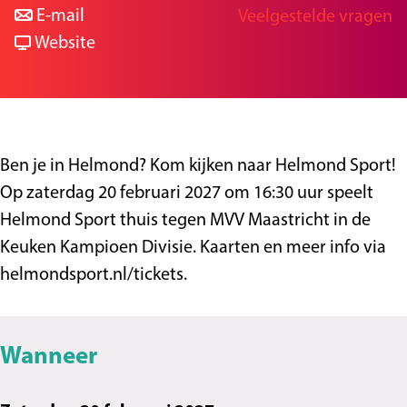
a
n
r
E-mail
Veelgestelde vragen
g
a
a
v
H
Website
e
r
a
a
e
H
r
n
l
e
H
H
m
l
e
e
o
Ben je in Helmond? Kom kijken naar Helmond Sport!
m
l
l
n
Op zaterdag 20 februari 2027 om 16:30 uur speelt
o
m
m
d
Helmond Sport thuis tegen MVV Maastricht in de
n
o
o
S
Keuken Kampioen Divisie. Kaarten en meer info via
d
n
n
p
helmondsport.nl/tickets.
S
d
d
o
p
S
S
r
o
p
p
t
Wanneer
r
o
o
-
t
r
r
M