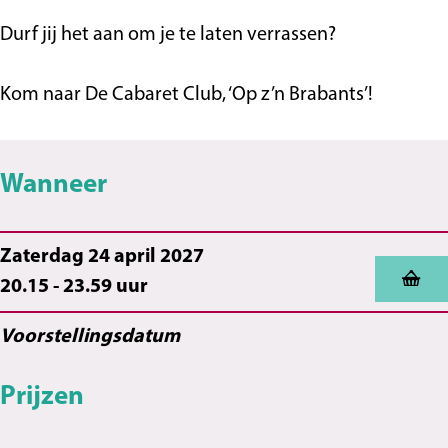
S
p
t
i
b
u
l
p
e
S
s
b
u
Durf jij het aan om je te laten verrassen?
e
e
p
b
e
l
e
Kom naar De Cabaret Club, ‘Op z’n Brabants’!
l
h
e
h
u
l
Wanneer
u
i
h
i
s
u
s
i
Zaterdag 24 april 2027
s
20.15 - 23.59 uur
Voorstellingsdatum
Prijzen