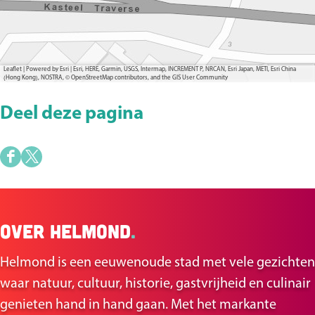
Leaflet
|
Powered by Esri | Esri, HERE, Garmin, USGS, Intermap, INCREMENT P, NRCAN, Esri Japan, METI, Esri China
(Hong Kong), NOSTRA, © OpenStreetMap contributors, and the GIS User Community
Deel deze pagina
D
D
e
e
e
e
Over Helmond
.
l
l
d
d
Helmond is een eeuwenoude stad met vele gezichten
e
e
waar natuur, cultuur, historie, gastvrijheid en culinair
z
z
genieten hand in hand gaan. Met het markante
e
e