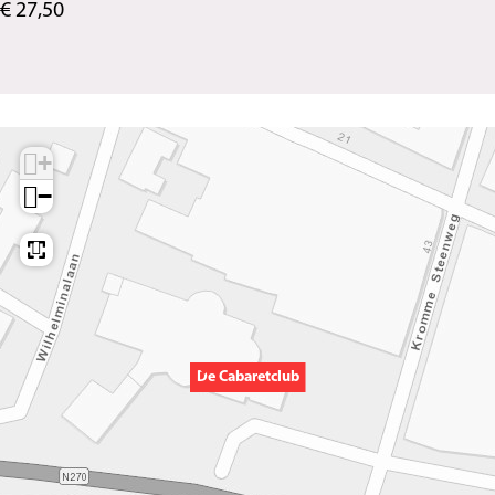
€ 27,50
+
−
De Cabaretclub