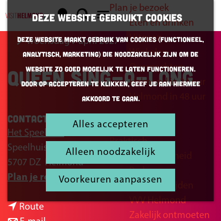
Plan je bezoek
K
Z
Deze website gebruikt cookies
Eten en drinken
a
o
G
M
Uitgaan
Deze website maakt gebruik van cookies (Functioneel,
woensdag 7 april 2027
a
e
a
e
Winkelen
Analytisch, Marketing) die noodzakelijk zijn om de
r
k
n
n
Overnachten
website zo goed mogelijk te laten functioneren.
Queen Sing-a-long
t
e
a
u
Helmond in 24 uur
Door op accepteren te klikken, geef je aan hiermee
n
a
Helmond in 48 uur
akkoord te gaan.
r
d
Contact
Alles accepteren
Inspiratie
e
Het Speelhuis
Praktisch
h
Speelhuisplein 2
Alleen noodzakelijk
Bereikbaarheid
o
5707 DZ
Helmond
Parkeren
m
n
Plan je route
Voorkeuren aanpassen
Openingstijden
e
a
VVV Helmond
p
n
a
Route
Zakelijk ontmoeten
a