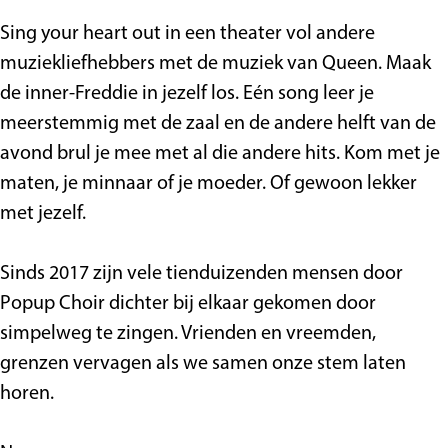
S
p
t
i
n
l
-
a
n
p
e
S
s
g
o
l
-
g
Sing your heart out in een theater vol andere
e
e
p
n
o
l
muziekliefhebbers met de muziek van Queen. Maak
e
l
e
g
n
o
de inner-Freddie in jezelf los. Eén song leer je
l
h
e
g
n
meerstemmig met de zaal en de andere helft van de
h
u
l
g
avond brul je mee met al die andere hits. Kom met je
u
i
h
maten, je minnaar of je moeder. Of gewoon lekker
i
s
u
met jezelf.
s
i
s
Sinds 2017 zijn vele tienduizenden mensen door
Popup Choir dichter bij elkaar gekomen door
simpelweg te zingen. Vrienden en vreemden,
grenzen vervagen als we samen onze stem laten
horen.