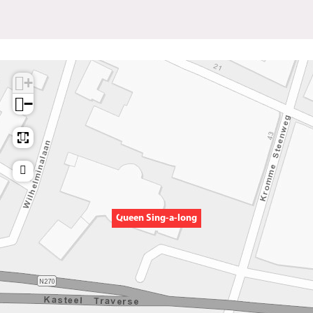
+
−
Queen Sing-a-long