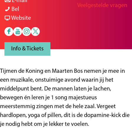
a
n
r
E-mail
Veelgestelde vragen
g
Q
a
a
Q
Bel
e
u
r
a
v
u
Website
e
Q
r
a
e
F
Y
I
X
e
u
Q
n
e
a
o
n
H
n
e
u
Q
n
Info & Tickets
c
u
s
e
S
e
e
u
S
e
t
t
t
i
n
e
e
i
b
u
a
S
n
S
n
e
n
Tijmen de Koning en Maarten Bos nemen je mee in
o
b
g
p
g
i
S
n
g
een muzikale, onstuimige avond waarin jij het
o
e
r
e
-
n
i
S
-
middelpunt bent. De mannen laten je lachen,
k
H
a
e
a
g
n
i
a
bewegen én leren je 1 song majestueus
H
e
m
l
-
-
g
n
-
meerstemmig zingen met de hele zaal. Vergeet
e
t
H
h
l
a
-
g
l
hardlopen, yoga of pillen, dit is de dopamine-kick die
t
S
e
u
o
-
a
-
o
je nodig hebt om je lekker te voelen.