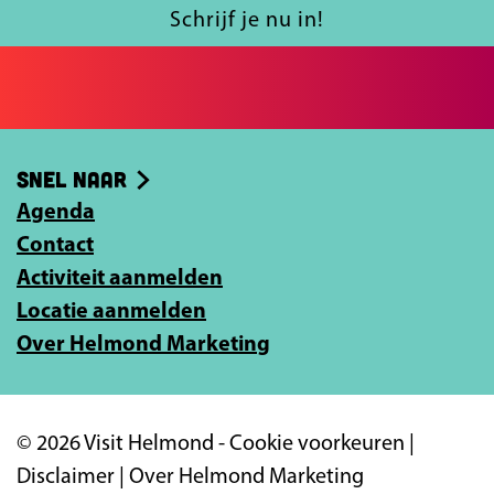
l
Schrijf je nu in!
j
e
e
-
Snel naar
m
Agenda
a
Contact
i
Activiteit aanmelden
l
Locatie aanmelden
a
Over Helmond Marketing
d
r
e
© 2026 Visit Helmond -
Cookie voorkeuren
|
s
Disclaimer
|
Over Helmond Marketing
i