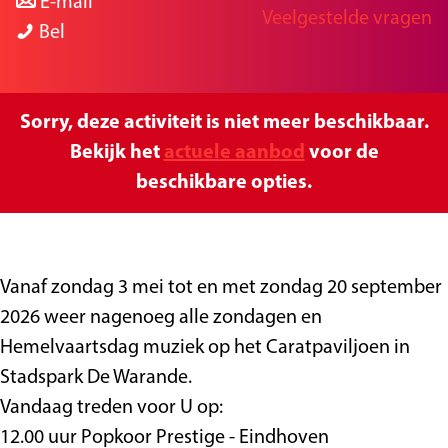
a
n
r
E-mail
Veelgestelde vragen
g
C
a
a
C
Bel
e
a
r
a
a
r
C
r
r
a
a
C
a
Sorry, deze activiteit is niet meer beschikbaar.
t
r
a
t
Bekijk het
actuele aanbod
voor de
c
a
r
c
beschikbare opties.
o
t
a
o
n
c
t
n
c
o
c
c
Vanaf zondag 3 mei tot en met zondag 20 september
e
n
o
e
2026 weer nagenoeg alle zondagen en
r
c
n
r
Hemelvaartsdag muziek op het Caratpaviljoen in
t
e
c
t
Stadspark De Warande.
r
e
Vandaag treden voor U op:
t
r
12.00 uur Popkoor Prestige - Eindhoven