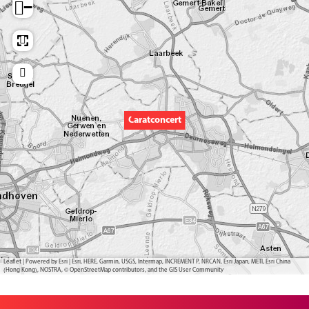
−
Caratconcert
Leaflet
|
Powered by Esri | Esri, HERE, Garmin, USGS, Intermap, INCREMENT P, NRCAN, Esri Japan, METI, Esri China
(Hong Kong), NOSTRA, © OpenStreetMap contributors, and the GIS User Community