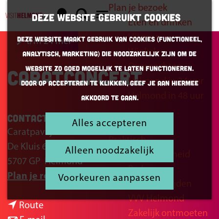
Plan je bezoek
K
Z
Deze website gebruikt cookies
Eten en drinken
a
o
G
M
Uitgaan
Deze website maakt gebruik van cookies (Functioneel,
t/m 24 mei
a
e
a
e
Winkelen
Analytisch, Marketing) die noodzakelijk zijn om de
r
k
n
n
Overnachten
website zo goed mogelijk te laten functioneren.
Caratconcert
t
e
a
u
Helmond in 24 uur
Door op accepteren te klikken, geef je aan hiermee
n
a
Helmond in 48 uur
akkoord te gaan.
r
d
Contact
Alles accepteren
Inspiratie
e
Caratpaviljoen
Praktisch
h
De Kluis 6
Alleen noodzakelijk
Bereikbaarheid
o
5707 GP
Helmond
Parkeren
m
n
Plan je route
Voorkeuren aanpassen
Openingstijden
e
a
VVV Helmond
p
n
a
Route
Zakelijk ontmoeten
a