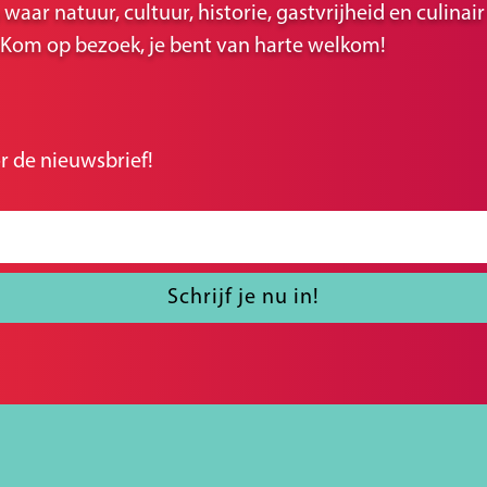
ar natuur, cultuur, historie, gastvrijheid en culina
r. Kom op bezoek, je bent van harte welkom!
r de nieuwsbrief!
Schrijf je nu in!