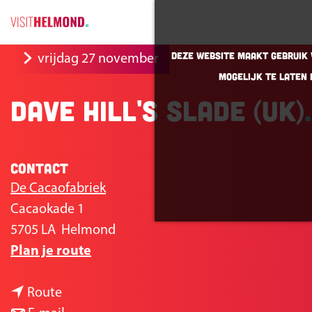
G
Deze website maakt gebruik v
vrijdag 27 november
a
mogelijk te laten 
n
Dave Hill's Slade (UK)
a
a
r
Contact
d
e
De Cacaofabriek
h
Cacaokade 1
o
5705 LA
Helmond
n
m
Plan je route
a
e
n
a
p
Route