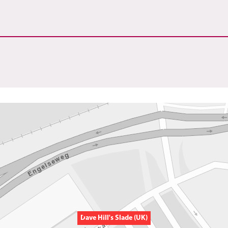
Dave Hill's Slade (UK)