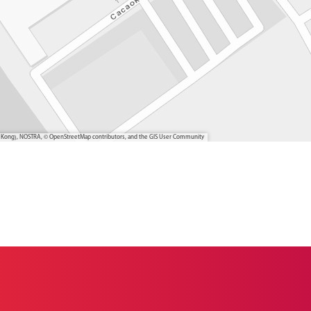
ong Kong), NOSTRA, © OpenStreetMap contributors, and the GIS User Community