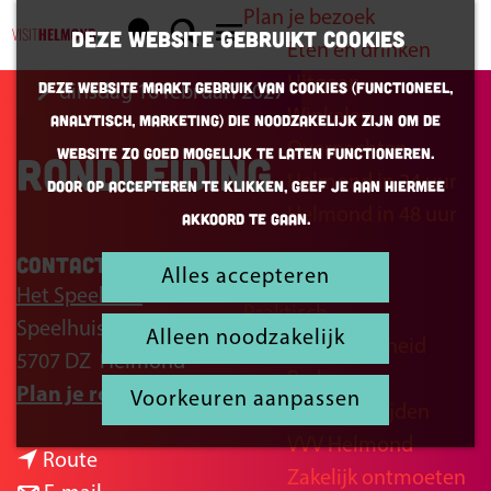
Plan je bezoek
K
Z
Deze website gebruikt cookies
Eten en drinken
a
o
G
M
Uitgaan
Deze website maakt gebruik van cookies (Functioneel,
dinsdag 16 februari 2027
a
e
a
e
Winkelen
Analytisch, Marketing) die noodzakelijk zijn om de
r
k
n
n
Overnachten
website zo goed mogelijk te laten functioneren.
Rondleiding
t
e
a
u
Helmond in 24 uur
Door op accepteren te klikken, geef je aan hiermee
n
a
Helmond in 48 uur
akkoord te gaan.
r
d
Contact
Alles accepteren
Inspiratie
e
Het Speelhuis
Praktisch
h
Speelhuisplein 2
Alleen noodzakelijk
Bereikbaarheid
o
5707 DZ
Helmond
Parkeren
m
n
Plan je route
Voorkeuren aanpassen
Openingstijden
e
a
VVV Helmond
p
n
a
Route
Zakelijk ontmoeten
a