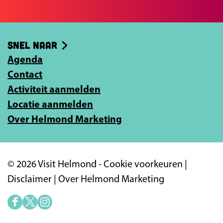
e
b
e
o
-
Snel naar
o
m
k
Agenda
a
Contact
i
Activiteit aanmelden
l
Locatie aanmelden
a
Over Helmond Marketing
d
r
e
© 2026 Visit Helmond -
Cookie voorkeuren
|
s
Disclaimer
|
Over Helmond Marketing
i
n
F
X
I