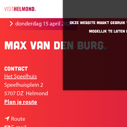
G
Deze website maakt gebruik v
donderdag 15 april 2027
a
mogelijk te laten 
n
Max van den Burg
a
a
r
Contact
d
e
Het Speelhuis
h
Speelhuisplein 2
o
5707 DZ
Helmond
n
m
Plan je route
a
e
n
a
p
Route