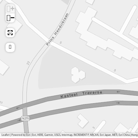
+
−
Leaflet
|
Powered by Esri | Esri, HERE, Garmin, USGS, Intermap, INCREMENT P, NRCAN, Esri Japan, METI, Esri China (H