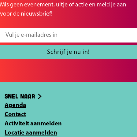
n
n
Mis geen evenement, uitje of actie en meld je aan
a
a
voor de nieuwsbrief!
o
o
p
p
V
F
X
u
a
l
Schrijf je nu in!
c
j
e
e
b
e
o
-
Snel naar
o
m
k
Agenda
a
Contact
i
Activiteit aanmelden
l
Locatie aanmelden
a