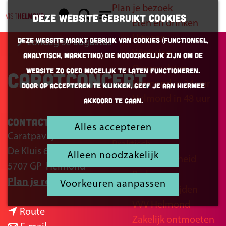
Plan je bezoek
K
Z
Deze website gebruikt cookies
Eten en drinken
a
o
G
M
Uitgaan
Deze website maakt gebruik van cookies (Functioneel,
zondag 30 augustus
a
e
a
e
Winkelen
Analytisch, Marketing) die noodzakelijk zijn om de
r
k
n
n
Overnachten
website zo goed mogelijk te laten functioneren.
Caratconcert
t
e
a
u
Helmond in 24 uur
Door op accepteren te klikken, geef je aan hiermee
n
a
Helmond in 48 uur
akkoord te gaan.
r
d
Contact
Alles accepteren
Inspiratie
e
Caratpaviljoen
Praktisch
h
De Kluis 6
Alleen noodzakelijk
Bereikbaarheid
o
5707 GP
Helmond
Parkeren
m
n
Plan je route
Voorkeuren aanpassen
Openingstijden
e
a
VVV Helmond
p
n
a
Route
Zakelijk ontmoeten
a