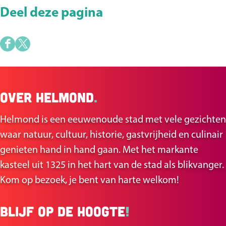
Deel deze pagina
D
D
e
e
e
e
Over Helmond
.
l
l
d
d
Helmond is een eeuwenoude stad met vele gezichten
e
e
waar natuur, cultuur, historie, gastvrijheid en culinair
z
z
genieten hand in hand gaan. Met het markante
e
e
kasteel uit 1325 in het hart van de stad als blikvanger.
p
p
Kom op bezoek, je bent van harte welkom!
a
a
g
g
Blijf op de hoogte
!
i
i