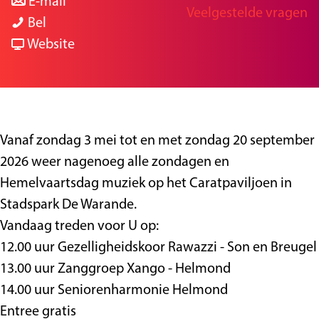
a
n
r
E-mail
Veelgestelde vragen
g
C
a
a
C
Bel
e
a
r
a
v
a
Website
r
C
r
a
r
a
a
C
n
a
t
r
a
C
t
c
a
r
a
c
Vanaf zondag 3 mei tot en met zondag 20 september
o
t
a
r
o
2026 weer nagenoeg alle zondagen en
n
c
t
a
n
Hemelvaartsdag muziek op het Caratpaviljoen in
c
o
c
t
c
Stadspark De Warande.
e
n
o
c
e
Vandaag treden voor U op:
r
c
n
o
r
12.00 uur Gezelligheidskoor Rawazzi - Son en Breugel
t
e
c
n
t
13.00 uur Zanggroep Xango - Helmond
r
e
c
14.00 uur Seniorenharmonie Helmond
t
r
e
Entree gratis