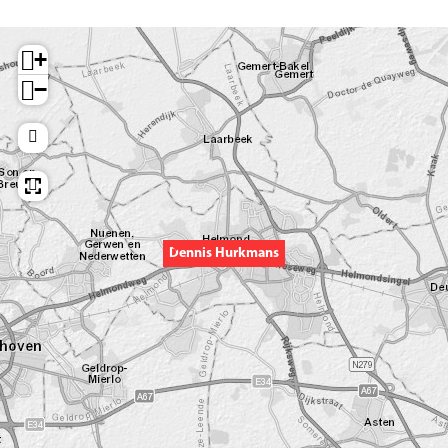
+
−
Dennis Hurkmans