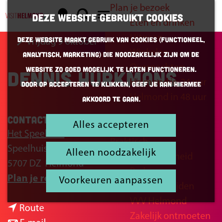
Plan je bezoek
K
Z
Deze website gebruikt cookies
Eten en drinken
a
o
G
M
Uitgaan
Deze website maakt gebruik van cookies (Functioneel,
vrijdag 9 oktober
a
e
a
e
Winkelen
Analytisch, Marketing) die noodzakelijk zijn om de
r
k
n
n
Overnachten
website zo goed mogelijk te laten functioneren.
Dennis Hurkmans
t
e
a
u
Helmond in 24 uur
Door op accepteren te klikken, geef je aan hiermee
n
a
Helmond in 48 uur
akkoord te gaan.
r
d
Contact
Alles accepteren
Inspiratie
e
Het Speelhuis
Praktisch
h
Speelhuisplein 2
Alleen noodzakelijk
Bereikbaarheid
o
5707 DZ
Helmond
Parkeren
m
n
Plan je route
Voorkeuren aanpassen
Openingstijden
e
a
VVV Helmond
p
n
a
Route
Zakelijk ontmoeten
a