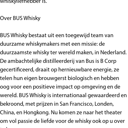
S
p
t
i
n
a
m
whiskyliefhebber is.
p
e
S
s
s
n
a
e
e
p
s
n
Over BUS Whisky
e
l
e
s
l
h
e
BUS Whisky bestaat uit een toegewijd team van
h
u
l
duurzame whiskymakers met een missie: de
u
i
h
duurzaamste whisky ter wereld maken, in Nederland.
i
s
u
De ambachtelijke distilleerderij van Bus is B Corp
s
i
gecertificeerd, draait op hernieuwbare energie, ze
s
telen hun eigen brouwgerst biologisch en hebben
oog voor een positieve impact op omgeving en de
wereld. BUS Whisky is internationaal gewaardeerd en
bekroond, met prijzen in San Francisco, Londen,
China, en Hongkong. Nu komen ze naar het theater
om vol passie de liefde voor de whisky ook op u over