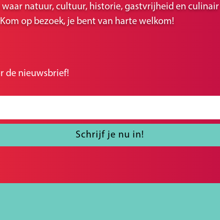
ar natuur, cultuur, historie, gastvrijheid en culina
r. Kom op bezoek, je bent van harte welkom!
r de nieuwsbrief!
Schrijf je nu in!