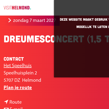
G
Deze website maakt gebruik v
zondag 7 maart 2027
a
mogelijk te laten 
n
Dreumesconcert (1,5 t
a
a
r
Contact
d
e
Het Speelhuis
h
Speelhuisplein 2
o
5707 DZ
Helmond
n
m
Plan je route
a
e
n
a
p
Route