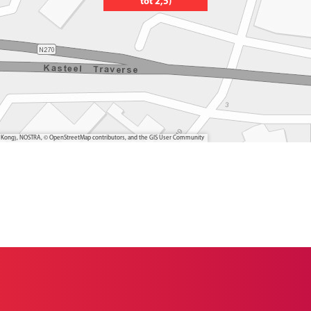
tot 2,5)
ong Kong), NOSTRA, © OpenStreetMap contributors, and the GIS User Community