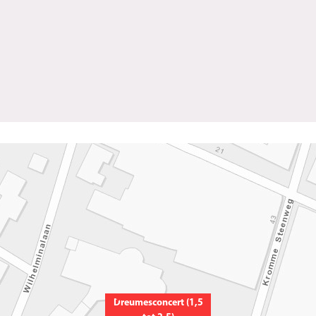
Dreumesconcert (1,5