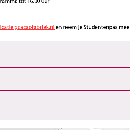
gramma tot 16.00 uur
atie@cacaofabriek.nl
en neem je Studentenpas mee a