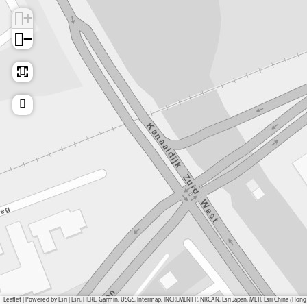
+
−
Leaflet
|
Powered by Esri | Esri, HERE, Garmin, USGS, Intermap, INCREMENT P, NRCAN, Esri Japan, METI, Esri China (H