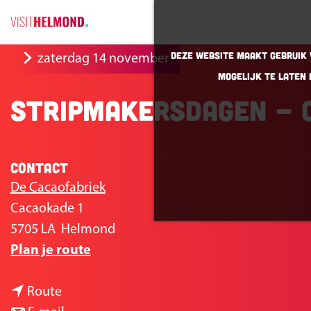
G
Deze website maakt gebruik v
zaterdag 14 november
a
mogelijk te laten 
n
Stripmakersdagen - 
a
a
r
Contact
d
e
De Cacaofabriek
h
Cacaokade 1
o
5705 LA
Helmond
n
m
Plan je route
a
e
n
a
p
Route