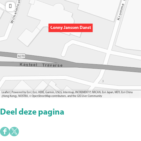
Conny Janssen Danst
Leaflet
|
Powered by Esri | Esri, HERE, Garmin, USGS, Intermap, INCREMENT P, NRCAN, Esri Japan, METI, Esri China
(Hong Kong), NOSTRA, © OpenStreetMap contributors, and the GIS User Community
Deel deze pagina
D
D