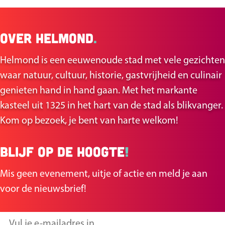
e
e
e
e
Over Helmond
.
l
l
d
d
Helmond is een eeuwenoude stad met vele gezichten
e
e
waar natuur, cultuur, historie, gastvrijheid en culinair
z
z
genieten hand in hand gaan. Met het markante
e
e
kasteel uit 1325 in het hart van de stad als blikvanger.
p
p
Kom op bezoek, je bent van harte welkom!
a
a
g
g
Blijf op de hoogte
!
i
i
n
n
Mis geen evenement, uitje of actie en meld je aan
a
a
voor de nieuwsbrief!
o
o
p
p
V