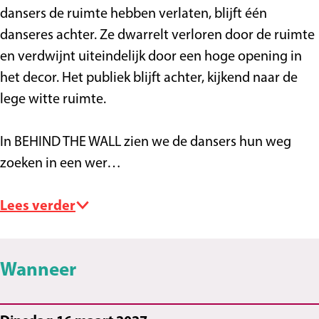
t
S
e
u
a
n
e
s
a
dansers de ruimte hebben verlaten, blijft één
S
p
t
i
n
D
n
e
n
danseres achter. Ze dwarrelt verloren door de ruimte
p
e
S
s
s
a
D
n
s
en verdwijnt uiteindelijk door een hoge opening in
e
e
p
t
n
a
D
t
het decor. Het publiek blijft achter, kijkend naar de
e
l
e
s
n
a
lege witte ruimte.
l
h
e
t
s
n
h
u
l
t
s
In BEHIND THE WALL zien we de dansers hun weg
u
i
h
t
zoeken in een wer…
i
s
u
s
i
Lees verder
s
Wanneer