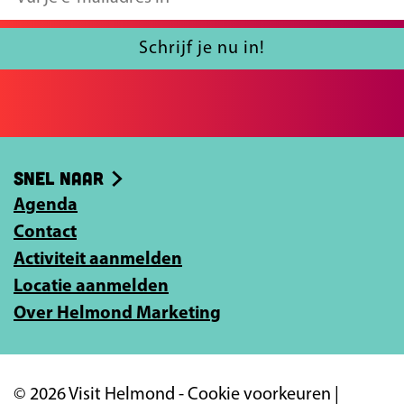
F
X
u
a
l
Schrijf je nu in!
c
j
e
e
b
e
o
-
Snel naar
o
m
k
Agenda
a
Contact
i
Activiteit aanmelden
l
Locatie aanmelden
a
Over Helmond Marketing
d
r
e
© 2026 Visit Helmond -
Cookie voorkeuren
|
s