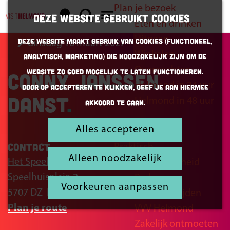
Plan je bezoek
K
Z
Deze website gebruikt cookies
Eten en drinken
a
o
G
M
Uitgaan
Deze website maakt gebruik van cookies (Functioneel,
dinsdag 16 maart 2027
a
e
a
e
Winkelen
Analytisch, Marketing) die noodzakelijk zijn om de
r
k
n
n
Overnachten
website zo goed mogelijk te laten functioneren.
Conny Janssen
t
e
a
u
Helmond in 24 uur
Door op accepteren te klikken, geef je aan hiermee
n
a
Danst
Helmond in 48 uur
akkoord te gaan.
r
d
Alles accepteren
Inspiratie
e
Contact
Praktisch
h
Alleen noodzakelijk
Het Speelhuis
Bereikbaarheid
o
Speelhuisplein 2
Parkeren
m
Voorkeuren aanpassen
5707 DZ
Helmond
Openingstijden
e
n
Plan je route
VVV Helmond
p
a
Zakelijk ontmoeten
a