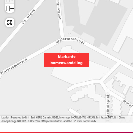
−
Markante
bomenwandeling
Leaflet
|
Powered by Esri | Esri, HERE, Garmin, USGS, Intermap, INCREMENT P, NRCAN, Esri Japan, METI, Esri China
(Hong Kong), NOSTRA, © OpenStreetMap contributors, and the GIS User Community