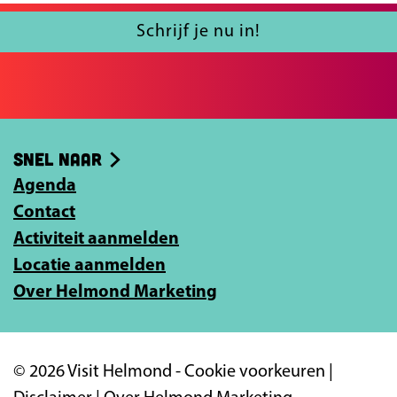
u
l
Schrijf je nu in!
j
e
e
-
Snel naar
m
Agenda
a
Contact
i
Activiteit aanmelden
l
Locatie aanmelden
a
Over Helmond Marketing
d
r
e
© 2026 Visit Helmond -
Cookie voorkeuren
|
s