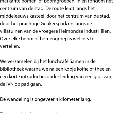
markante bomen, of boomgroepen, in en rondom het
w
e
m
o
w
centrum van de stad. De route leidt langs het
a
n
e
m
a
middeleeuws kasteel, door het centrum van de stad,
n
w
n
e
n
door het prachtige Geukerspark en langs de
d
a
w
n
d
villatuinen van de vroegere Helmondse industriëlen.
e
n
a
w
e
Over elke boom of bomengroep is wel iets te
l
d
n
a
l
vertellen.
i
e
d
n
i
n
l
e
d
n
We verzamelen bij het lunchcafé Samen in de
g
i
l
e
g
bibliotheek waarna we na een kopje koffie of thee en
n
i
l
een korte introductie, onder leiding van een gids van
g
n
i
de IVN op pad gaan.
g
n
g
De wandeling is ongeveer 4 kilometer lang.