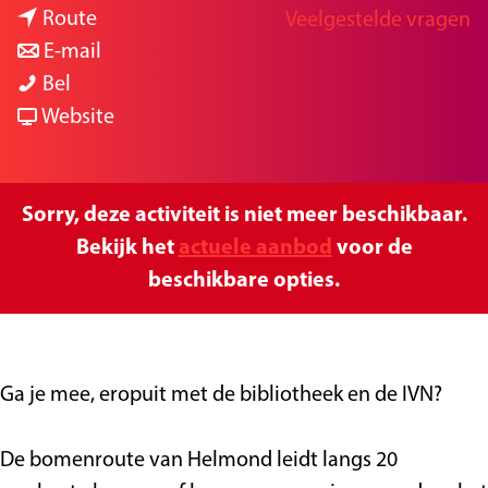
n
a
Route
Veelgestelde vragen
g
a
n
r
E-mail
e
M
a
a
M
Bel
a
r
a
v
a
Website
r
M
r
a
r
k
a
M
n
k
a
r
a
M
a
Sorry, deze activiteit is niet meer beschikbaar.
n
k
r
a
n
Bekijk het
actuele aanbod
voor de
t
a
k
r
t
beschikbare opties.
e
n
a
k
e
b
t
n
a
b
o
e
t
n
o
Ga je mee, eropuit met de bibliotheek en de IVN?
m
b
e
t
m
e
o
b
e
e
De bomenroute van Helmond leidt langs 20
n
m
o
b
n