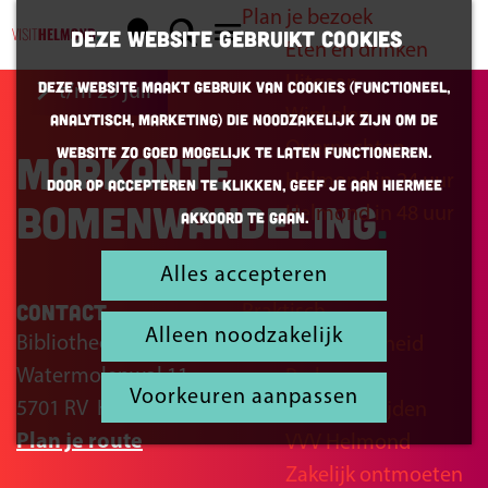
Plan je bezoek
K
Z
Deze website gebruikt cookies
Eten en drinken
a
o
G
M
Uitgaan
Deze website maakt gebruik van cookies (Functioneel,
t/m 29 juli
a
e
a
e
Winkelen
Analytisch, Marketing) die noodzakelijk zijn om de
r
k
n
n
Overnachten
website zo goed mogelijk te laten functioneren.
Markante
t
e
a
u
Helmond in 24 uur
Door op accepteren te klikken, geef je aan hiermee
n
a
bomenwandeling
Helmond in 48 uur
akkoord te gaan.
r
d
Alles accepteren
Inspiratie
e
Contact
Praktisch
h
Alleen noodzakelijk
Bibliotheek Helmond Peel
Bereikbaarheid
o
Watermolenwal 11
Parkeren
m
Voorkeuren aanpassen
5701 RV
Helmond
Openingstijden
e
n
Plan je route
VVV Helmond
p
a
Zakelijk ontmoeten
a