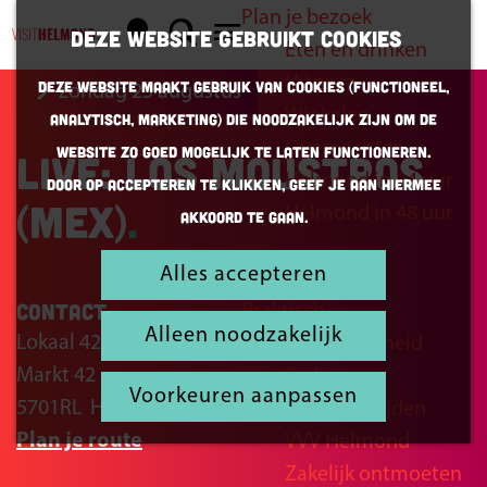
Plan je bezoek
K
Z
Deze website gebruikt cookies
Eten en drinken
a
o
G
M
Uitgaan
Deze website maakt gebruik van cookies (Functioneel,
zondag 23 augustus
a
e
a
e
Winkelen
Analytisch, Marketing) die noodzakelijk zijn om de
r
k
n
n
Overnachten
website zo goed mogelijk te laten functioneren.
Live: Los Moustros
t
e
a
u
Helmond in 24 uur
Door op accepteren te klikken, geef je aan hiermee
n
a
(MEX)
Helmond in 48 uur
akkoord te gaan.
r
d
Alles accepteren
Inspiratie
e
Contact
Praktisch
h
Alleen noodzakelijk
Lokaal 42
Bereikbaarheid
o
Markt 42
Parkeren
m
Voorkeuren aanpassen
5701RL
Helmond
Openingstijden
e
n
Plan je route
VVV Helmond
p
a
Zakelijk ontmoeten
a