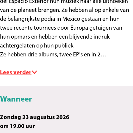
del Espacio Exterior hun muziek naar alle uithoeken
r
s
u
o
r
van de planeet brengen. Ze hebben al op enkele van
o
t
s
u
o
de belangrijkste podia in Mexico gestaan ​​en hun
s
r
t
s
s
twee recente tournees door Europa getuigen van
(
o
r
t
(
hun opmars en hebben een blijvende indruk
M
s
o
r
M
achtergelaten op hun publiek.
E
(
s
o
E
Ze hebben drie albums, twee EP's en in 2…
X
M
(
s
X
)
E
M
(
)
Lees verder
X
E
M
)
X
E
)
X
Wanneer
)
Zondag 23 augustus 2026
om 19.00 uur