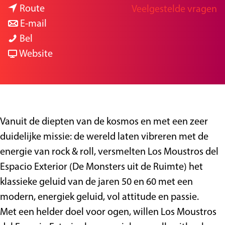
n
a
Route
Veelgestelde vragen
g
a
n
r
E-mail
e
L
a
a
L
Bel
i
r
a
v
i
Website
v
L
r
a
v
e
i
L
n
e
:
v
i
L
:
L
e
v
i
L
Vanuit de diepten van de kosmos en met een zeer
o
:
e
v
o
duidelijke missie: de wereld laten vibreren met de
s
L
:
e
s
energie van rock & roll, versmelten Los Moustros del
M
o
L
:
M
Espacio Exterior (De Monsters uit de Ruimte) het
o
s
o
L
o
klassieke geluid van de jaren 50 en 60 met een
u
M
s
o
u
modern, energiek geluid, vol attitude en passie.
s
o
M
s
s
Met een helder doel voor ogen, willen Los Moustros
t
u
o
M
t