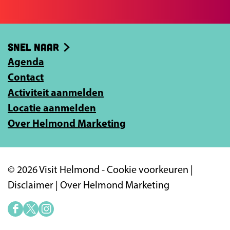
e
b
e
o
-
Snel naar
o
m
k
Agenda
a
Contact
i
Activiteit aanmelden
l
Locatie aanmelden
a
Over Helmond Marketing
d
r
e
© 2026 Visit Helmond -
Cookie voorkeuren
|
s
Disclaimer
|
Over Helmond Marketing
i
n
F
X
I