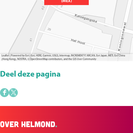
(MEX)
Leaflet
|
Powered by Esri | Esri, HERE, Garmin, USGS, Intermap, INCREMENT P, NRCAN, Esri Japan, METI, Esri China
(Hong Kong), NOSTRA, © OpenStreetMap contributors, and the GIS User Community
Deel deze pagina
D
D
e
e
e
e
Over Helmond
.
l
l
d
d