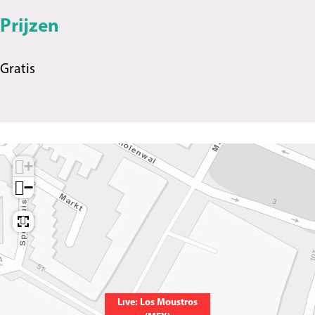
Prijzen
Gratis
+
−
Live: Los Moustros