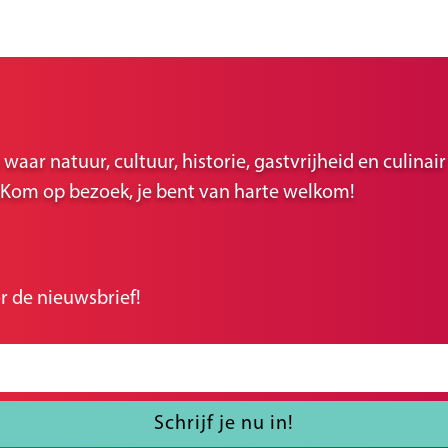
ar natuur, cultuur, historie, gastvrijheid en culina
r. Kom op bezoek, je bent van harte welkom!
r de nieuwsbrief!
Schrijf je nu in!