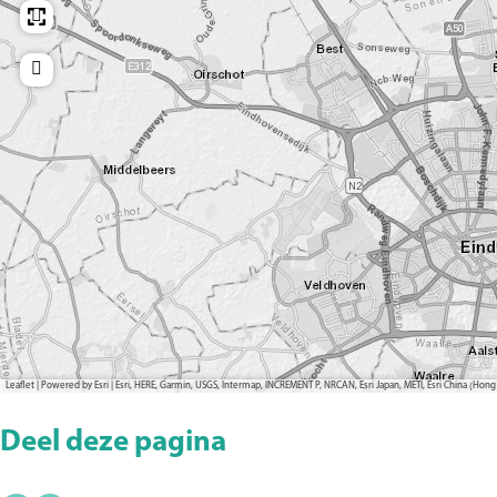
Leaflet
|
Powered by Esri | Esri, HERE, Garmin, USGS, Intermap, INCREMENT P, NRCAN, Esri Japan, METI, Esri China (H
Deel deze pagina