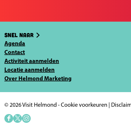
j
p
p
e
F
X
e
a
-
Snel naar
c
m
e
Agenda
a
b
Contact
i
o
Activiteit aanmelden
l
o
Locatie aanmelden
a
k
Over Helmond Marketing
d
r
e
© 2026 Visit Helmond -
Cookie voorkeuren
|
Disclai
s
i
F
X
I
n