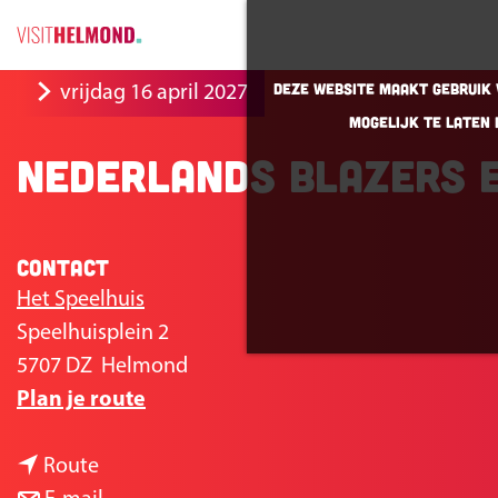
G
Deze website maakt gebruik v
vrijdag 16 april 2027
a
mogelijk te laten 
n
Nederlands Blazers 
a
a
r
Contact
d
Het Speelhuis
e
Speelhuisplein 2
h
5707 DZ
Helmond
o
n
Plan je route
m
a
e
n
a
Route
p