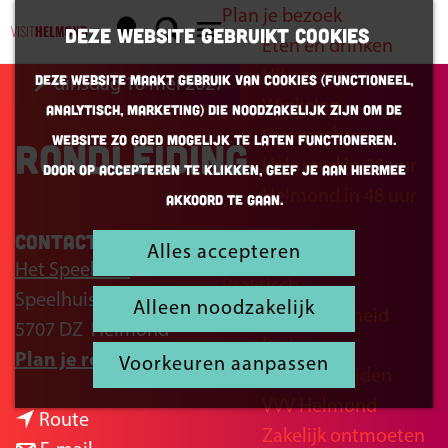
Plan je bezoek
K
Z
Deze website gebruikt cookies
Eten en drinken
a
o
G
M
Uitgaan
Deze website maakt gebruik van cookies (Functioneel,
dinsdag 18 mei 2027
a
e
a
e
Winkelen
Analytisch, Marketing) die noodzakelijk zijn om de
r
k
n
n
Overnachten
website zo goed mogelijk te laten functioneren.
Rondleiding
t
e
a
u
Helmond in 24 uur
Door op accepteren te klikken, geef je aan hiermee
n
a
Helmond in 48 uur
akkoord te gaan.
r
d
Contact
Alles accepteren
Inspiratie
e
Het Speelhuis
Praktisch
h
Speelhuisplein 2
Alleen noodzakelijk
Bereikbaarheid
o
5707 DZ
Helmond
Parkeren
m
n
Plan je route
Voorkeuren aanpassen
Openingstijden
e
a
VVV Helmond
p
n
a
Route
Zakelijk ontmoeten
a