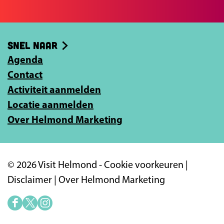
e
b
e
o
-
Snel naar
o
m
k
Agenda
a
Contact
i
Activiteit aanmelden
l
Locatie aanmelden
a
Over Helmond Marketing
d
r
e
© 2026 Visit Helmond -
Cookie voorkeuren
|
s
Disclaimer
|
Over Helmond Marketing
i
n
F
X
I