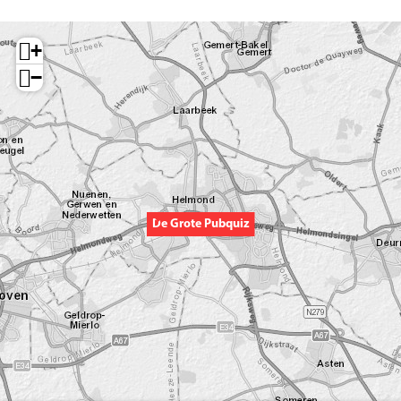
+
−
De Grote Pubquiz