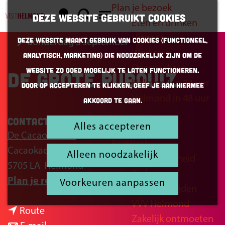
Plan je bezoek
K
Z
Deze website gebruikt cookies
Eten en drinken
a
o
G
M
Uitgaan
Deze website maakt gebruik van cookies (Functioneel,
donderdag 3 september
a
e
a
e
Winkelen
Analytisch, Marketing) die noodzakelijk zijn om de
r
k
n
n
Overnachten
website zo goed mogelijk te laten functioneren.
De Grote Pubquiz
t
e
a
u
Helmond in 24 uur
Door op accepteren te klikken, geef je aan hiermee
n
a
Helmond in 48 uur
akkoord te gaan.
r
d
Contact
Alles accepteren
Inspiratie
e
De Cacaofabriek
Praktisch
h
Cacaokade 1
Alleen noodzakelijk
Bereikbaarheid
o
5705 LA
Helmond
Parkeren
m
n
Plan je route
Voorkeuren aanpassen
Openingstijden
e
a
VVV Helmond
p
n
a
Route
Zakelijk ontmoeten
a