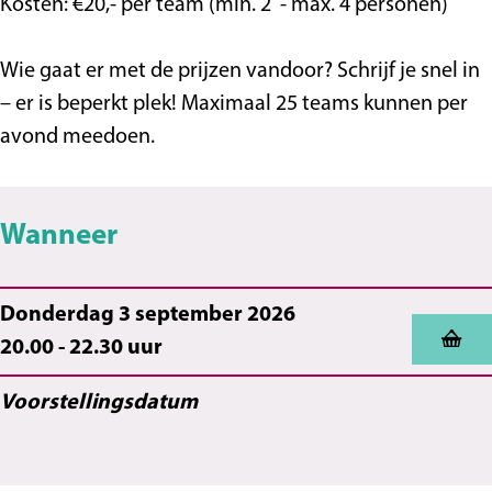
a
c
C
i
u
q
Kosten: €20,- per team (min. 2 - max. 4 personen)
c
a
a
z
i
u
a
o
c
z
i
Wie gaat er met de prijzen vandoor? Schrijf je snel in
o
f
a
z
– er is beperkt plek! Maximaal 25 teams kunnen per
f
a
o
avond meedoen.
a
b
f
b
r
a
Wanneer
r
i
b
i
e
r
e
k
i
Donderdag 3 september 2026
k
e
20.00 - 22.30 uur
k
Voorstellingsdatum