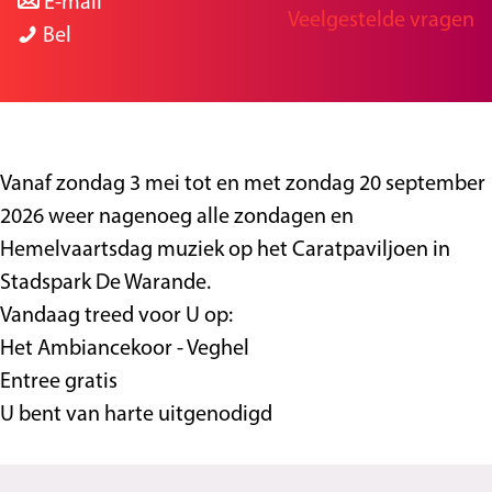
a
n
r
E-mail
Veelgestelde vragen
g
C
a
a
C
Bel
e
a
r
a
a
r
C
r
r
a
a
C
a
t
r
a
t
Vanaf zondag 3 mei tot en met zondag 20 september
c
a
r
c
2026 weer nagenoeg alle zondagen en
o
t
a
o
Hemelvaartsdag muziek op het Caratpaviljoen in
n
c
t
n
Stadspark De Warande.
c
o
c
c
Vandaag treed voor U op:
e
n
o
e
Het Ambiancekoor - Veghel
r
c
n
r
Entree gratis
t
e
c
t
U bent van harte uitgenodigd
r
e
t
r