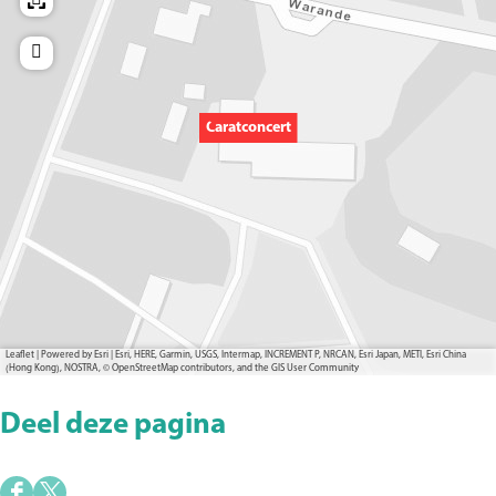
Caratconcert
Leaflet
|
Powered by Esri | Esri, HERE, Garmin, USGS, Intermap, INCREMENT P, NRCAN, Esri Japan, METI, Esri China
(Hong Kong), NOSTRA, © OpenStreetMap contributors, and the GIS User Community
Deel deze pagina