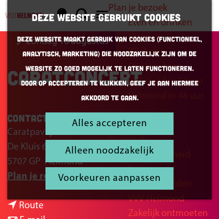
Plan je bezoek
K
Z
Deze website gebruikt cookies
Eten en drinken
a
o
G
M
Uitgaan
Deze website maakt gebruik van cookies (Functioneel,
zondag 16 augustus
a
e
a
e
Winkelen
Analytisch, Marketing) die noodzakelijk zijn om de
r
k
n
n
Overnachten
website zo goed mogelijk te laten functioneren.
Caratconcert
t
e
a
u
Helmond in 24 uur
Door op accepteren te klikken, geef je aan hiermee
n
a
Helmond in 48 uur
akkoord te gaan.
r
d
Contact
Alles accepteren
Inspiratie
e
Caratpaviljoen
Praktisch
h
De Kluis 6
Alleen noodzakelijk
Bereikbaarheid
o
5707 GP
Helmond
Parkeren
m
n
Plan je route
Voorkeuren aanpassen
Openingstijden
e
a
VVV Helmond
p
n
a
Route
Zakelijk ontmoeten
a