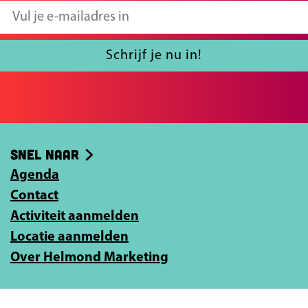
p
p
V
F
X
u
a
l
Schrijf je nu in!
c
j
e
e
b
e
o
-
Snel naar
o
m
k
Agenda
a
Contact
i
Activiteit aanmelden
l
Locatie aanmelden
a
Over Helmond Marketing
d
r
e