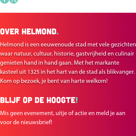
D
D
e
e
e
e
Over Helmond
.
l
l
d
d
Helmond is een eeuwenoude stad met vele gezichten
e
e
waar natuur, cultuur, historie, gastvrijheid en culinair
z
z
genieten hand in hand gaan. Met het markante
e
e
kasteel uit 1325 in het hart van de stad als blikvanger.
p
p
Kom op bezoek, je bent van harte welkom!
a
a
g
g
Blijf op de hoogte
!
i
i
n
n
Mis geen evenement, uitje of actie en meld je aan
a
a
voor de nieuwsbrief!
o
o