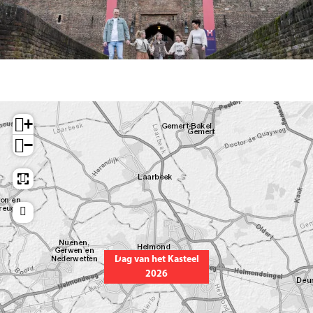
O
p
+
e
−
n
p
o
p
u
p
Dag van het Kasteel
m
2026
e