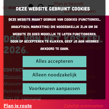
Plan je bezoek
K
Z
Deze website gebruikt cookies
Eten en drinken
a
o
G
M
Uitgaan
Deze website maakt gebruik van cookies (Functioneel,
t/m 25 mei
a
e
a
e
Winkelen
Analytisch, Marketing) die noodzakelijk zijn om de
r
k
n
n
Overnachten
website zo goed mogelijk te laten functioneren.
Dag van het Kasteel
t
e
a
u
Helmond in 24 uur
Door op accepteren te klikken, geef je aan hiermee
n
a
2026
Helmond in 48 uur
akkoord te gaan.
r
d
Alles accepteren
Inspiratie
e
Contact
Praktisch
h
Alleen noodzakelijk
Museum Helmond locatie Kasteel
Bereikbaarheid
o
Museum Helmond locatie Kasteel
Parkeren
m
Voorkeuren aanpassen
Kasteelplein 1
Openingstijden
e
5701 PP
Helmond
VVV Helmond
p
n
Plan je route
Zakelijk ontmoeten
a