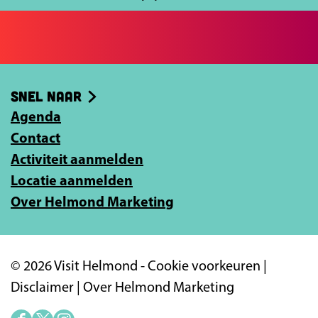
c
j
e
e
b
e
o
-
Snel naar
o
m
k
Agenda
a
Contact
i
Activiteit aanmelden
l
Locatie aanmelden
a
Over Helmond Marketing
d
r
e
© 2026 Visit Helmond -
Cookie voorkeuren
|
s
Disclaimer
|
Over Helmond Marketing
i
n