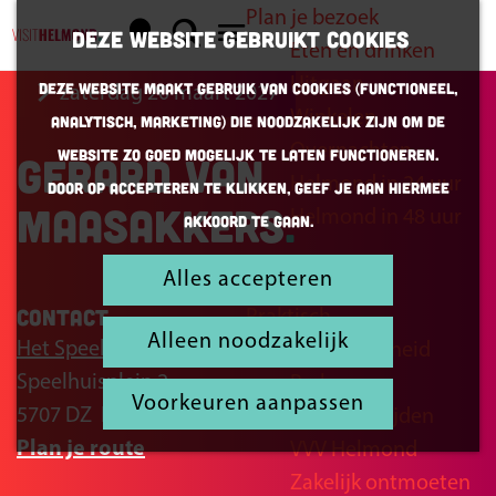
Plan je bezoek
K
Z
Deze website gebruikt cookies
Eten en drinken
a
o
G
M
Uitgaan
Deze website maakt gebruik van cookies (Functioneel,
zaterdag 20 maart 2027
a
e
a
e
Winkelen
Analytisch, Marketing) die noodzakelijk zijn om de
r
k
n
n
Overnachten
website zo goed mogelijk te laten functioneren.
Gerard van
t
e
a
u
Helmond in 24 uur
Door op accepteren te klikken, geef je aan hiermee
n
a
Maasakkers
Helmond in 48 uur
akkoord te gaan.
r
d
Alles accepteren
Inspiratie
e
Contact
Praktisch
h
Alleen noodzakelijk
Het Speelhuis
Bereikbaarheid
o
Speelhuisplein 2
Parkeren
m
Voorkeuren aanpassen
5707 DZ
Helmond
Openingstijden
e
n
Plan je route
VVV Helmond
p
a
Zakelijk ontmoeten
a