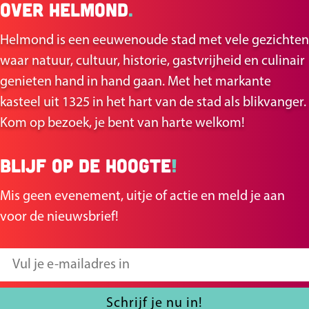
Over Helmond
.
l
l
d
d
Helmond is een eeuwenoude stad met vele gezichten
e
e
waar natuur, cultuur, historie, gastvrijheid en culinair
z
z
genieten hand in hand gaan. Met het markante
e
e
kasteel uit 1325 in het hart van de stad als blikvanger.
p
p
Kom op bezoek, je bent van harte welkom!
a
a
g
g
Blijf op de hoogte
!
i
i
n
n
Mis geen evenement, uitje of actie en meld je aan
a
a
voor de nieuwsbrief!
o
o
p
p
V
F
X
u
a
l
Schrijf je nu in!