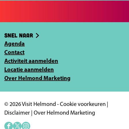
c
j
e
e
b
e
o
-
Snel naar
o
m
k
Agenda
a
Contact
i
Activiteit aanmelden
l
Locatie aanmelden
a
Over Helmond Marketing
d
r
e
© 2026 Visit Helmond -
Cookie voorkeuren
|
s
Disclaimer
|
Over Helmond Marketing
i
n