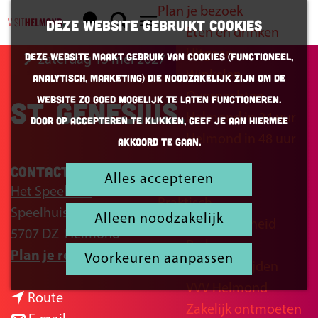
Plan je bezoek
K
Z
Deze website gebruikt cookies
Eten en drinken
a
o
G
M
Uitgaan
Deze website maakt gebruik van cookies (Functioneel,
zaterdag 15 mei 2027
a
e
a
e
Winkelen
Analytisch, Marketing) die noodzakelijk zijn om de
r
k
n
n
Overnachten
website zo goed mogelijk te laten functioneren.
St. Genesius
t
e
a
u
Helmond in 24 uur
Door op accepteren te klikken, geef je aan hiermee
n
a
Helmond in 48 uur
akkoord te gaan.
r
d
Contact
Alles accepteren
Inspiratie
e
Het Speelhuis
Praktisch
h
Speelhuisplein 2
Alleen noodzakelijk
Bereikbaarheid
o
5707 DZ
Helmond
Parkeren
m
n
Plan je route
Voorkeuren aanpassen
Openingstijden
e
a
VVV Helmond
p
n
a
Route
Zakelijk ontmoeten
a