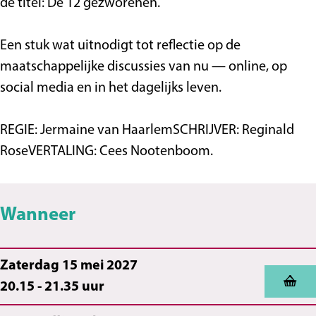
S
p
t
i
s
de titel: De 12 gezworenen.
p
e
S
s
e
e
p
Een stuk wat uitnodigt tot reflectie op de
e
l
e
maatschappelijke discussies van nu — online, op
l
h
e
social media en in het dagelijks leven.
h
u
l
u
i
h
REGIE: Jermaine van HaarlemSCHRIJVER: Reginald
i
s
u
RoseVERTALING: Cees Nootenboom.
s
i
s
Wanneer
Zaterdag 15 mei 2027
20.15 - 21.35 uur