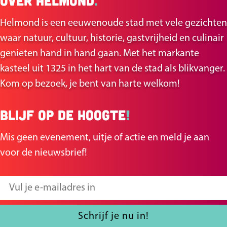
Over Helmond
.
d
d
Helmond is een eeuwenoude stad met vele gezichten
e
e
waar natuur, cultuur, historie, gastvrijheid en culinair
z
z
genieten hand in hand gaan. Met het markante
e
e
kasteel uit 1325 in het hart van de stad als blikvanger.
p
p
Kom op bezoek, je bent van harte welkom!
a
a
g
g
Blijf op de hoogte
!
i
i
n
n
Mis geen evenement, uitje of actie en meld je aan
a
a
voor de nieuwsbrief!
o
o
p
p
V
F
X
u
a
l
Schrijf je nu in!