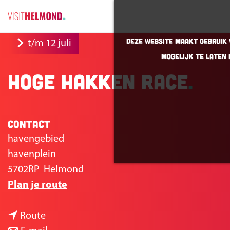
G
Deze website maakt gebruik v
t/m 12 juli
a
mogelijk te laten 
n
hoge hakken race
a
a
r
Contact
d
e
havengebied
h
havenplein
o
5702RP
Helmond
n
m
Plan je route
a
e
n
a
p
Route