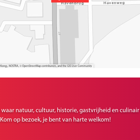
ong Kong), NOSTRA, © OpenStreetMap contributors, and the GIS User Community
ar natuur, cultuur, historie, gastvrijheid en culina
r. Kom op bezoek, je bent van harte welkom!