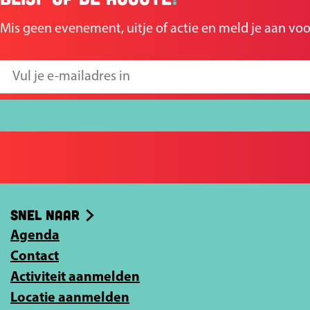
Mis geen evenement, uitje of actie en meld je aan voo
V
u
l
j
e
e
-
Snel naar
m
Agenda
a
Contact
i
Activiteit aanmelden
l
Locatie aanmelden
a