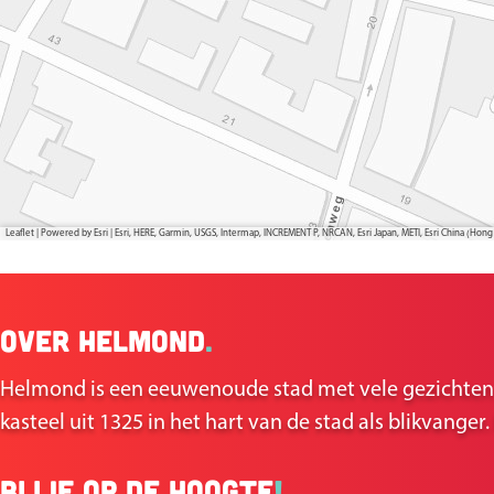
Leaflet
|
Powered by Esri | Esri, HERE, Garmin, USGS, Intermap, INCREMENT P, NRCAN, Esri Japan, METI, Esri China (H
Over Helmond
.
Helmond is een eeuwenoude stad met vele gezichten wa
kasteel uit 1325 in het hart van de stad als blikvange
Blijf op de hoogte
!