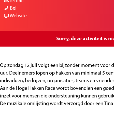
a
n
r
a
E-mail
h
a
a
h
g
Bel
o
r
a
v
o
e
Website
g
h
r
a
g
e
o
h
n
e
h
g
o
h
h
Sorry, deze activiteit is 
a
e
g
o
a
k
h
e
g
k
k
a
h
e
k
Op zondag 12 juli volgt een bijzonder moment voor d
e
k
a
h
e
uur. Deelnemers lopen op hakken van minimaal 5 cen
n
k
k
a
n
individuen, bedrijven, organisaties, teams en vriende
r
e
k
k
r
Aan de Hoge Hakken Race wordt bovendien een goed d
a
n
e
k
a
inzet voor mensen die ondersteuning kunnen gebruike
c
r
n
e
c
De muzikale omlijsting wordt verzorgd door een Tina 
e
a
r
n
e