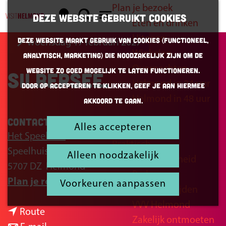
Plan je bezoek
K
Z
Deze website gebruikt cookies
Eten en drinken
a
o
G
M
Uitgaan
Deze website maakt gebruik van cookies (Functioneel,
woensdag 17 februari 2027
a
e
a
e
Winkelen
Analytisch, Marketing) die noodzakelijk zijn om de
r
k
n
n
Overnachten
website zo goed mogelijk te laten functioneren.
Silbersee
t
e
a
u
Helmond in 24 uur
Door op accepteren te klikken, geef je aan hiermee
n
a
Helmond in 48 uur
akkoord te gaan.
r
d
Contact
Alles accepteren
Inspiratie
e
Het Speelhuis
Praktisch
h
Speelhuisplein 2
Alleen noodzakelijk
Bereikbaarheid
o
5707 DZ
Helmond
Parkeren
m
n
Plan je route
Voorkeuren aanpassen
Openingstijden
e
a
VVV Helmond
p
n
a
Route
Zakelijk ontmoeten
a