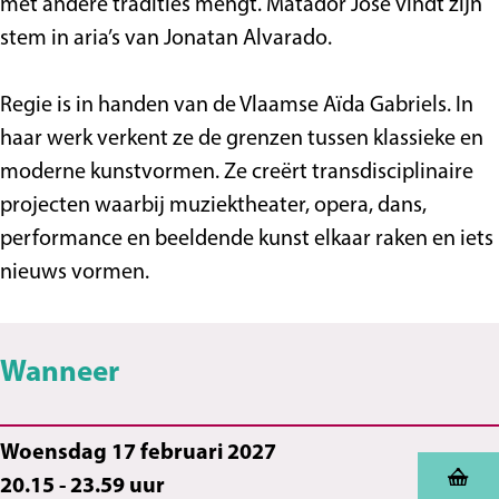
S
p
t
i
met andere tradities mengt. Matador José vindt zijn
p
e
S
s
stem in aria’s van Jonatan Alvarado.
e
e
p
e
l
e
Regie is in handen van de Vlaamse Aïda Gabriels. In
l
h
e
haar werk verkent ze de grenzen tussen klassieke en
h
u
l
moderne kunstvormen. Ze creërt transdisciplinaire
u
i
h
projecten waarbij muziektheater, opera, dans,
i
s
u
performance en beeldende kunst elkaar raken en iets
s
i
nieuws vormen.
s
Wanneer
Woensdag 17 februari 2027
20.15 - 23.59 uur