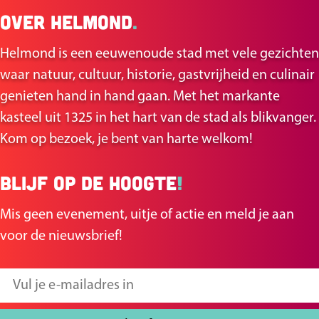
Over Helmond
.
l
l
d
d
Helmond is een eeuwenoude stad met vele gezichten
e
e
waar natuur, cultuur, historie, gastvrijheid en culinair
z
z
genieten hand in hand gaan. Met het markante
e
e
kasteel uit 1325 in het hart van de stad als blikvanger.
p
p
Kom op bezoek, je bent van harte welkom!
a
a
g
g
Blijf op de hoogte
!
i
i
n
n
Mis geen evenement, uitje of actie en meld je aan
a
a
voor de nieuwsbrief!
o
o
p
p
V
F
X
u