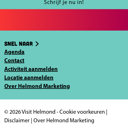
a
l
Schrijf je nu in!
c
j
e
e
b
e
o
-
Snel naar
o
m
k
Agenda
a
Contact
i
Activiteit aanmelden
l
Locatie aanmelden
a
Over Helmond Marketing
d
r
e
© 2026 Visit Helmond -
Cookie voorkeuren
|
s
Disclaimer
|
Over Helmond Marketing
i