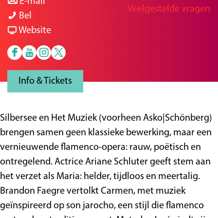
a
n
r
E-mail
Veelgestelde vragen
g
S
a
a
S
Bel
e
i
r
a
v
i
Website
l
S
r
a
l
F
Y
I
X
b
i
S
n
b
a
o
n
H
e
l
i
S
e
Info & Tickets
c
u
s
e
r
b
l
i
r
e
t
t
t
s
e
b
l
s
b
u
a
S
e
r
e
b
e
Silbersee en Het Muziek (voorheen Asko|Schönberg)
o
b
g
p
e
s
r
e
e
brengen samen geen klassieke bewerking, maar een
o
e
r
e
e
s
r
vernieuwende flamenco-opera: rauw, poëtisch en
k
H
a
e
e
e
s
ontregelend. Actrice Ariane Schluter geeft stem aan
H
e
m
l
e
e
het verzet als Maria: helder, tijdloos en meertalig.
e
t
H
h
e
Brandon Faegre vertolkt Carmen, met muziek
t
S
e
u
geïnspireerd op son jarocho, een stijl die flamenco