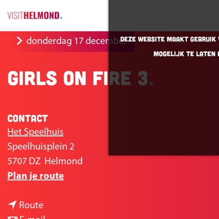
G
Deze website maakt gebruik v
donderdag 17 december
a
mogelijk te laten 
n
Girls on Fire 3
a
a
r
Contact
d
e
Het Speelhuis
h
Speelhuisplein 2
o
5707 DZ
Helmond
n
m
Plan je route
a
e
n
a
p
Route