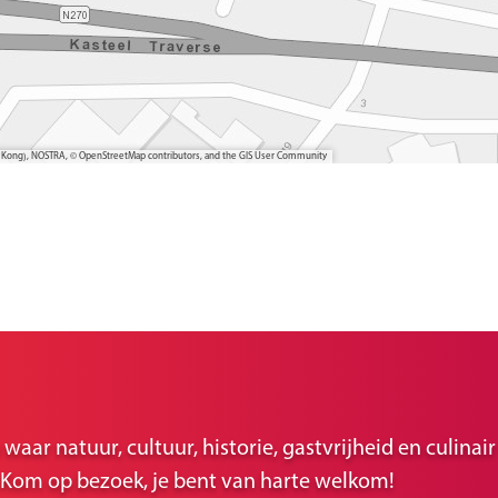
ong Kong), NOSTRA, © OpenStreetMap contributors, and the GIS User Community
ar natuur, cultuur, historie, gastvrijheid en culina
r. Kom op bezoek, je bent van harte welkom!