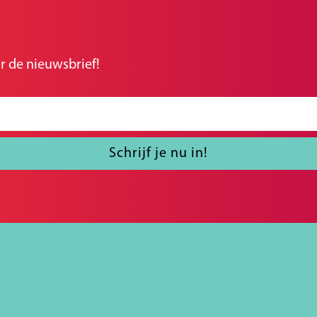
r de nieuwsbrief!
Schrijf je nu in!