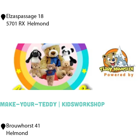
g
s
Elzaspassage 18
V
c
5701 RX
Helmond
e
h
r
o
o
e
M
n
o
e
d
n
a
Make-Your-Teddy | KidsWorkshop
Brouwhorst 41
M
Helmond
a