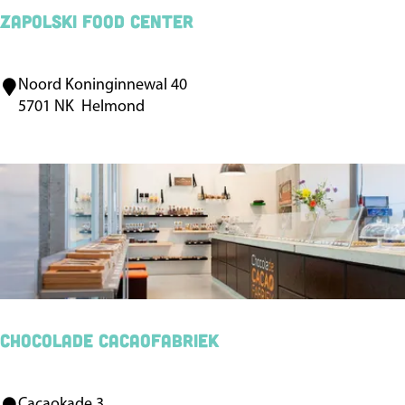
s
Zapolski Food Center
Noord Koninginnewal 40
Z
5701 NK
Helmond
a
p
o
l
s
k
i
F
o
Chocolade Cacaofabriek
o
d
Cacaokade 3