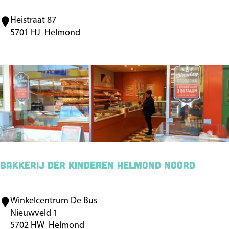
Heistraat 87
M
5701 HJ
Helmond
a
r
t
e
n
s
S
c
h
Bakkerij der Kinderen Helmond Noord
o
e
Winkelcentrum De Bus
B
n
Nieuwveld 1
a
e
5702 HW
Helmond