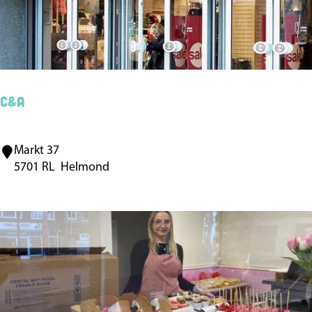
e
i
4
d
u
s
W
o
C&A
r
k
Markt 37
C
s
5701 RL
Helmond
&
h
A
o
p