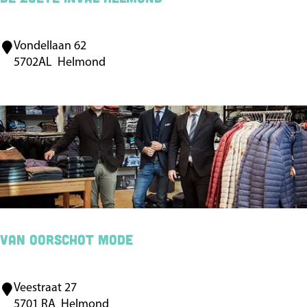
Vondellaan 62
D
5702AL
Helmond
e
Z
o
e
t
e
I
n
v
Van Oorschot mode
a
l
Veestraat 27
V
H
5701 RA
Helmond