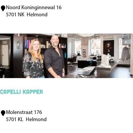
s
Noord Koninginnewal 16
K
5701 NK
Helmond
a
p
s
a
l
o
n
v
a
Capelli kapper
n
d
Molenstraat 176
C
e
5701 KL
Helmond
a
W
p