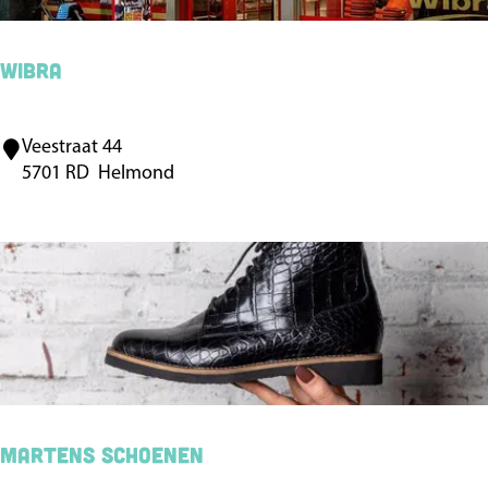
i
h
n
o
e
Wibra
e
s
n
Veestraat 44
W
e
5701 RD
Helmond
i
n
b
r
a
Martens Schoenen