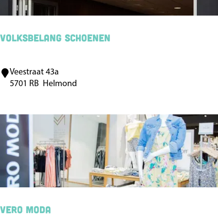
d
e
K
Volksbelang schoenen
e
r
Veestraat 43a
V
k
5701 RB
Helmond
o
h
l
o
k
f
s
b
e
l
a
n
Vero Moda