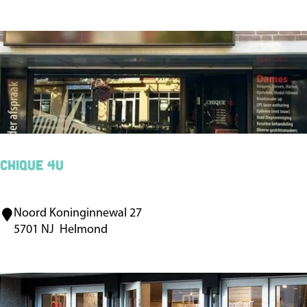
k
e
-
Y
o
u
r
-
Chique 4u
T
e
Noord Koninginnewal 27
C
d
5701 NJ
Helmond
h
d
i
y
q
|
u
K