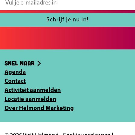
V
e
n
u
p
d
l
Schrijf je nu in!
a
e
j
e
g
p
e
i
a
-
n
g
Snel naar
m
a
i
Agenda
a
Contact
n
i
Activiteit aanmelden
l
a
Locatie aanmelden
a
Over Helmond Marketing
d
r
e