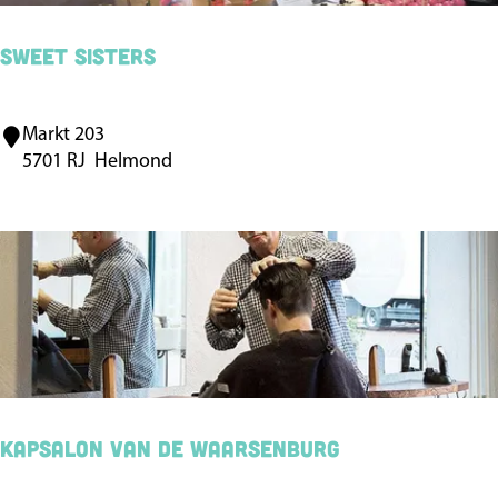
Sweet Sisters
Markt 203
S
5701 RJ
Helmond
w
e
e
t
S
i
s
t
e
Kapsalon van de Waarsenburg
r