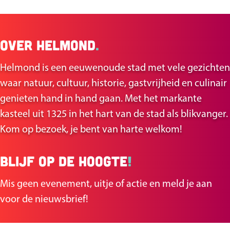
e
i
a
a
a
a
a
u
a
a
n
K
H
n
n
n
n
n
i
n
n
Over Helmond
.
a
e
a
a
a
a
a
d
a
a
p
l
Helmond is een eeuwenoude stad met vele gezichten
a
a
a
a
a
i
a
a
p
m
waar natuur, cultuur, historie, gastvrijheid en culinair
e
r
r
r
r
r
g
r
r
o
genieten hand in hand gaan. Met het markante
r
d
p
p
p
p
e
p
d
n
kasteel uit 1325 in het hart van de stad als blikvanger.
s
d
e
a
a
a
a
p
a
e
Kom op bezoek, je bent van harte welkom!
N
v
g
g
g
g
a
g
v
Blijf op de hoogte
!
o
o
i
i
i
i
g
i
o
o
Mis geen evenement, uitje of actie en meld je aan
r
n
n
n
n
i
n
l
r
voor de nieuwsbrief!
i
a
a
a
a
n
a
g
d
g
a
e