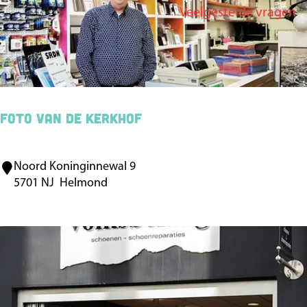
e
Veelgestelde vragen
k
o
g
e
p
j
e
r
:
e
o
p
:
Foto van de Kerkhof
Noord Koninginnewal 9
F
5701 NJ
Helmond
o
t
o
v
a
n