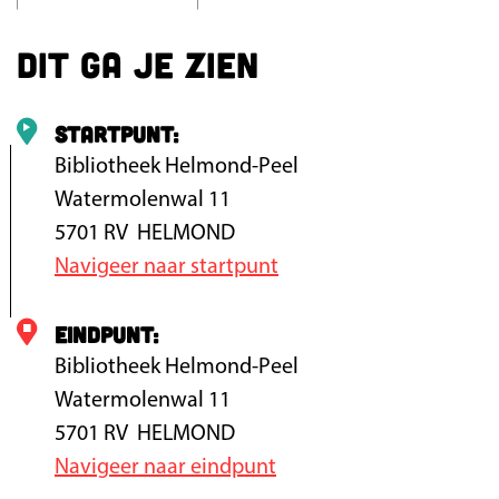
p
Dit ga je zien
o
p
u
Startpunt:
p
Bibliotheek Helmond-Peel
m
Watermolenwal 11
e
5701 RV
HELMOND
t
Navigeer naar startpunt
v
e
Eindpunt:
r
Bibliotheek Helmond-Peel
g
Watermolenwal 11
r
5701 RV
HELMOND
o
Navigeer naar eindpunt
t