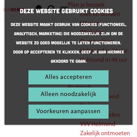
Plan je bezoek
K
Z
Deze website gebruikt cookies
Eten en drinken
a
o
G
M
Uitgaan
Deze website maakt gebruik van cookies (Functioneel,
a
e
a
e
Winkelen
Analytisch, Marketing) die noodzakelijk zijn om de
r
k
n
n
Overnachten
website zo goed mogelijk te laten functioneren.
t
e
a
u
Word jij onze
Helmond in 24 uur
Door op accepteren te klikken, geef je aan hiermee
n
a
nieuwe
Helmond in 48 uur
akkoord te gaan.
r
collega?
d
Alles accepteren
Inspiratie
e
Praktisch
h
Alleen noodzakelijk
Bereikbaarheid
o
Parkeren
m
Voorkeuren aanpassen
Openingstijden
e
VVV Helmond
p
Zakelijk ontmoeten
a