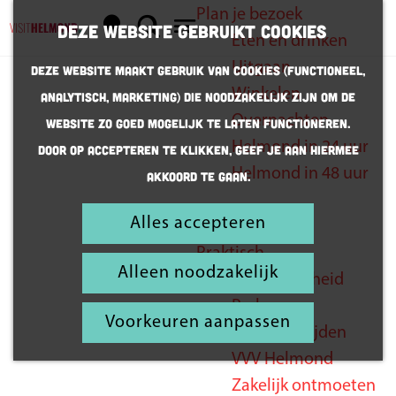
Plan je bezoek
K
Z
Deze website gebruikt cookies
Eten en drinken
a
o
G
M
Uitgaan
Deze website maakt gebruik van cookies (Functioneel,
a
e
a
e
Winkelen
Analytisch, Marketing) die noodzakelijk zijn om de
r
k
n
n
Overnachten
website zo goed mogelijk te laten functioneren.
t
e
a
u
Wintermagie
Helmond in 24 uur
Door op accepteren te klikken, geef je aan hiermee
n
a
in Kasteel
Helmond in 48 uur
akkoord te gaan.
r
Helmond
d
Alles accepteren
Inspiratie
e
Praktisch
h
Alleen noodzakelijk
Bereikbaarheid
o
Parkeren
m
Voorkeuren aanpassen
Openingstijden
e
VVV Helmond
p
Zakelijk ontmoeten
a