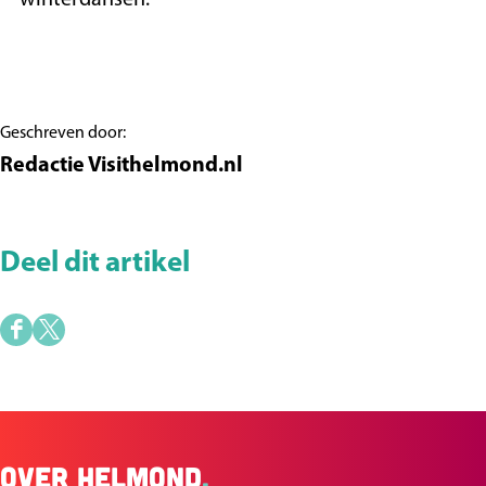
winterdansen.
Geschreven door:
Redactie Visithelmond.nl
Deel dit artikel
D
D
e
e
e
e
l
l
Over Helmond
.
d
d