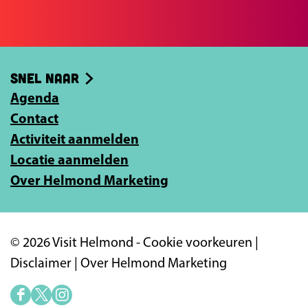
b
e
o
e
o
-
Snel naar
k
m
Agenda
a
Contact
i
Activiteit aanmelden
l
Locatie aanmelden
a
Over Helmond Marketing
d
r
e
© 2026 Visit Helmond -
Cookie voorkeuren
|
s
Disclaimer
|
Over Helmond Marketing
i
n
F
X
I