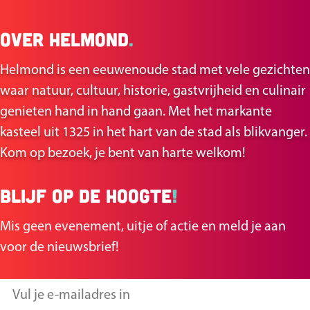
l
l
Over Helmond
.
d
d
e
e
Helmond is een eeuwenoude stad met vele gezichten
z
z
waar natuur, cultuur, historie, gastvrijheid en culinair
e
e
genieten hand in hand gaan. Met het markante
p
p
kasteel uit 1325 in het hart van de stad als blikvanger.
a
a
Kom op bezoek, je bent van harte welkom!
g
g
i
i
Blijf op de hoogte
!
n
n
a
a
Mis geen evenement, uitje of actie en meld je aan
o
o
voor de nieuwsbrief!
p
p
F
X
V
a
u