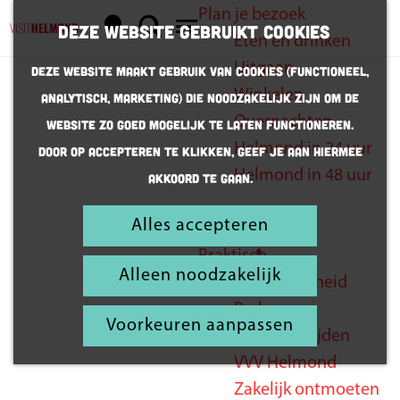
Plan je bezoek
K
Z
Deze website gebruikt cookies
Eten en drinken
a
o
G
M
Uitgaan
Deze website maakt gebruik van cookies (Functioneel,
a
e
a
e
Winkelen
Analytisch, Marketing) die noodzakelijk zijn om de
r
k
n
n
Alle ins en
Overnachten
website zo goed mogelijk te laten functioneren.
t
e
a
u
outs
Helmond in 24 uur
Door op accepteren te klikken, geef je aan hiermee
n
a
over dit
Helmond in 48 uur
akkoord te gaan.
r
gezellige
d
Alles accepteren
Inspiratie
festival
e
Praktisch
h
Alleen noodzakelijk
Bereikbaarheid
o
Parkeren
m
Voorkeuren aanpassen
Openingstijden
e
VVV Helmond
p
Zakelijk ontmoeten
a