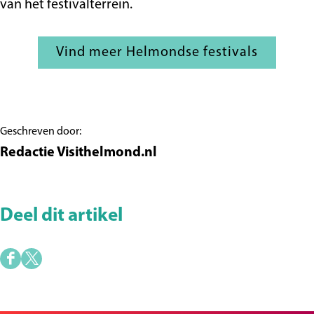
van het festivalterrein.
Vind meer Helmondse festivals
Geschreven door:
Redactie Visithelmond.nl
Deel dit artikel
D
D
e
e
e
e