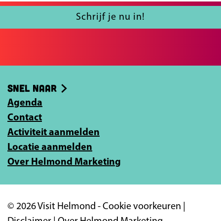
c
l
Schrijf je nu in!
e
j
b
e
o
e
o
-
Snel naar
k
m
Agenda
a
Contact
i
Activiteit aanmelden
l
Locatie aanmelden
a
Over Helmond Marketing
d
r
e
© 2026 Visit Helmond -
Cookie voorkeuren
|
s