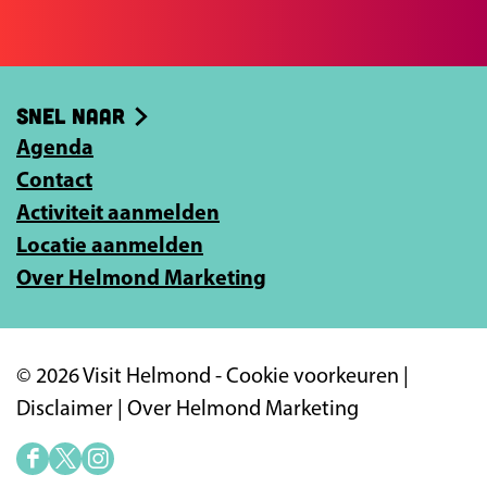
e
e
b
e
o
-
Snel naar
o
m
k
Agenda
a
Contact
i
Activiteit aanmelden
l
Locatie aanmelden
a
Over Helmond Marketing
d
r
e
© 2026 Visit Helmond -
Cookie voorkeuren
|
s
Disclaimer
|
Over Helmond Marketing
i
n
F
X
I