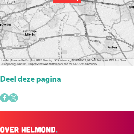
Leaflet
|
Powered by Esri | Esri, HERE, Garmin, USGS, Intermap, INCREMENT P, NRCAN, Esri Japan, METI, Esri China
(Hong Kong), NOSTRA, © OpenStreetMap contributors, and the GIS User Community
Deel deze pagina
D
D
e
e
e
e
Over Helmond
.
l
l