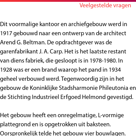
r
n
a
Veelgestelde vragen
g
K
K
n
e
a
a
t
Dit voormalige kantoor en archiefgebouw werd in
n
n
o
1917 gebouwd naar een ontwerp van de architect
t
t
o
Arend G. Beltman. De opdrachtgever was de
o
o
r
garenfabrikant J. A. Carp. Het is het laatste restant
o
o
C
van diens fabriek, die gesloopt is in 1978-1980. In
r
r
a
1928 was er een brand waarop het pand in 1934
C
C
r
geheel verbouwd werd. Tegenwoordig zijn in het
a
a
p
gebouw de Koninklijke Stadsharmonie Phileutonia en
r
r
de Stichting Industrieel Erfgoed Helmond gevestigd.
p
p
Het gebouw heeft een onregelmatige, L-vormige
plattegrond en is opgetrokken uit baksteen.
Oorspronkelijk telde het gebouw vier bouwlagen.