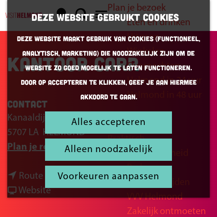
Plan je bezoek
K
Z
Deze website gebruikt cookies
Eten en drinken
a
o
G
M
Uitgaan
Deze website maakt gebruik van cookies (Functioneel,
a
e
a
e
Winkelen
Analytisch, Marketing) die noodzakelijk zijn om de
r
k
n
Kantoor Carp
n
Overnachten
website zo goed mogelijk te laten functioneren.
t
e
a
u
Helmond in 24 uur
Door op accepteren te klikken, geef je aan hiermee
n
a
Helmond in 48 uur
akkoord te gaan.
r
Contact
d
Kanaaldijk N.W. 27
Alles accepteren
Inspiratie
e
5707 LA
HELMOND
Praktisch
h
n
Plan je route
Alleen noodzakelijk
Bereikbaarheid
o
a
Parkeren
m
n
a
Route
Voorkeuren aanpassen
Openingstijden
e
a
v
r
Website
VVV Helmond
p
a
a
K
Zakelijk ontmoeten
a