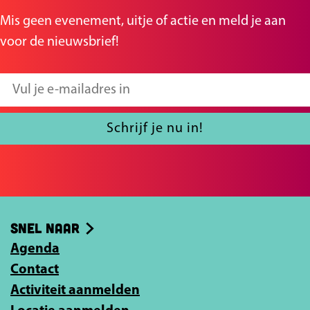
n
n
Mis geen evenement, uitje of actie en meld je aan
a
a
voor de nieuwsbrief!
o
o
p
p
V
F
X
u
a
l
Schrijf je nu in!
c
j
e
e
b
e
o
-
Snel naar
o
m
k
Agenda
a
Contact
i
Activiteit aanmelden
l