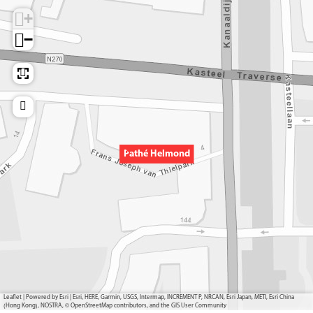
+
−
Pathé Helmond
Leaflet
|
Powered by Esri | Esri, HERE, Garmin, USGS, Intermap, INCREMENT P, NRCAN, Esri Japan, METI, Esri China
(Hong Kong), NOSTRA, © OpenStreetMap contributors, and the GIS User Community