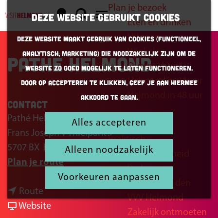
Plan je bezoek
K
Z
Deze website gebruikt cookies
Eten en drinken
a
o
G
M
Uitgaan
Deze website maakt gebruik van cookies (Functioneel,
a
e
a
e
Winkelen
Analytisch, Marketing) die noodzakelijk zijn om de
r
k
n
Pathé Helmond
n
Overnachten
website zo goed mogelijk te laten functioneren.
t
e
a
u
Helmond in 24 uur
Door op accepteren te klikken, geef je aan hiermee
n
a
Helmond in 48 uur
akkoord te gaan.
r
Contact
d
Pathé Helmond
Alles accepteren
Inspiratie
e
Frans Joseph v Thielpark 5
Praktisch
h
5707 BX
Helmond
Alleen noodzakelijk
Bereikbaarheid
o
n
Plan je route
Parkeren
m
a
Voorkeuren aanpassen
Openingstijden
e
n
a
Route
VVV Helmond
p
a
v
r
Website
Zakelijk ontmoeten
a