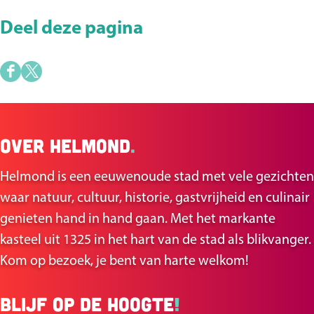
Deel deze pagina
D
D
e
e
e
e
Over Helmond
.
l
l
d
d
Helmond is een eeuwenoude stad met vele gezichten
e
e
waar natuur, cultuur, historie, gastvrijheid en culinair
z
z
genieten hand in hand gaan. Met het markante
e
e
kasteel uit 1325 in het hart van de stad als blikvanger.
p
p
Kom op bezoek, je bent van harte welkom!
a
a
g
g
Blijf op de hoogte
!
i
i