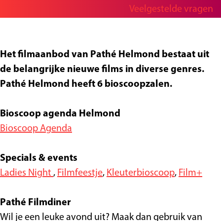
a
a
P
Veelgestelde vragen
g
r
n
a
e
P
P
t
a
a
h
Het filmaanbod van Pathé Helmond bestaat uit
t
t
é
de belangrijke nieuwe films in diverse genres.
h
h
H
Pathé Helmond heeft 6 bioscoopzalen.
é
é
e
H
H
l
Bioscoop agenda Helmond
e
e
m
Bioscoop Agenda
l
l
o
m
m
n
Specials & events
o
o
d
Ladies Night
,
Filmfeestje
,
Kleuterbioscoop
,
Film+
n
n
d
d
Pathé Filmdiner
Wil je een leuke avond uit? Maak dan gebruik van