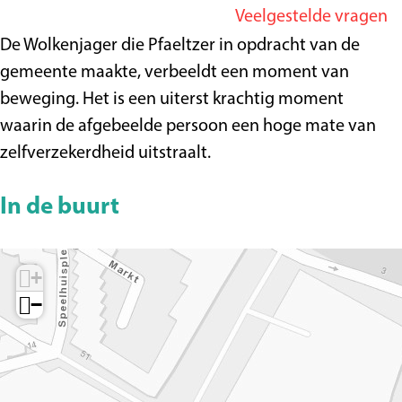
r
o
Veelgestelde vragen
g
W
l
De Wolkenjager die Pfaeltzer in opdracht van de
e
o
k
gemeente maakte, verbeeldt een moment van
l
e
beweging. Het is een uiterst krachtig moment
k
n
waarin de afgebeelde persoon een hoge mate van
e
j
zelfverzekerdheid uitstraalt.
n
a
j
g
In de buurt
a
e
g
r
e
+
r
−