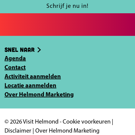
a
l
Schrijf je nu in!
c
j
e
e
b
e
o
-
Snel naar
o
m
k
Agenda
a
Contact
i
Activiteit aanmelden
l
Locatie aanmelden
a
Over Helmond Marketing
d
r
e
© 2026 Visit Helmond -
Cookie voorkeuren
|
s
Disclaimer
|
Over Helmond Marketing
i