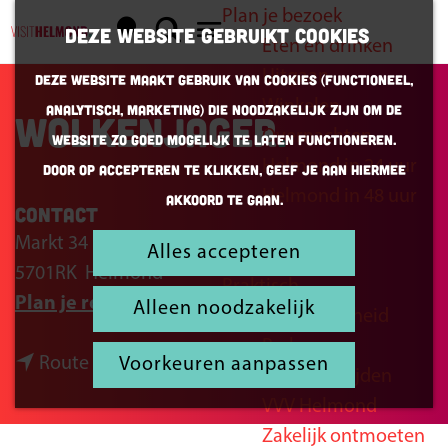
Plan je bezoek
K
Z
Deze website gebruikt cookies
Eten en drinken
a
o
G
M
Uitgaan
Deze website maakt gebruik van cookies (Functioneel,
a
e
a
e
Winkelen
Analytisch, Marketing) die noodzakelijk zijn om de
r
k
n
Wolkenjager
n
Overnachten
website zo goed mogelijk te laten functioneren.
t
e
a
u
Helmond in 24 uur
Door op accepteren te klikken, geef je aan hiermee
n
a
Helmond in 48 uur
akkoord te gaan.
r
Contact
d
Markt 34
Alles accepteren
Inspiratie
e
5701RK
Helmond
Praktisch
h
n
Plan je route
Alleen noodzakelijk
Bereikbaarheid
o
a
Parkeren
m
n
a
Route
Voorkeuren aanpassen
Openingstijden
e
a
r
VVV Helmond
p
a
W
Zakelijk ontmoeten
a