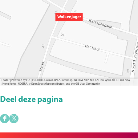
Wolkenjager
Leaflet
|
Powered by Esri | Esri, HERE, Garmin, USGS, Intermap, INCREMENT P, NRCAN, Esri Japan, METI, Esri China
(Hong Kong), NOSTRA, © OpenStreetMap contributors, and the GIS User Community
Deel deze pagina
D
D
e
e