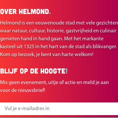
e
e
Over Helmond
.
l
l
d
d
Helmond is een eeuwenoude stad met vele gezichten
e
e
waar natuur, cultuur, historie, gastvrijheid en culinair
z
z
genieten hand in hand gaan. Met het markante
e
e
kasteel uit 1325 in het hart van de stad als blikvanger.
p
p
Kom op bezoek, je bent van harte welkom!
a
a
g
g
Blijf op de hoogte
!
i
i
n
n
Mis geen evenement, uitje of actie en meld je aan
a
a
voor de nieuwsbrief!
o
o
p
p
V
F
X
u