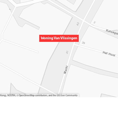
Woning Van Vlissingen
ong Kong), NOSTRA, © OpenStreetMap contributors, and the GIS User Community