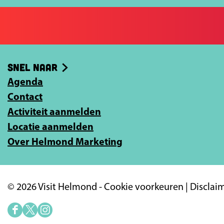
o
o
j
p
p
e
F
X
e
a
-
Snel naar
c
m
e
Agenda
a
b
Contact
i
o
Activiteit aanmelden
l
o
Locatie aanmelden
a
k
Over Helmond Marketing
d
r
e
© 2026 Visit Helmond -
Cookie voorkeuren
|
Disclai
s
i
F
X
I
n