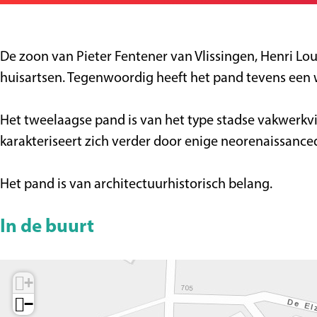
a
r
n
o
g
W
W
n
e
o
o
i
De zoon van Pieter Fentener van Vlissingen, Henri Lo
n
n
n
huisartsen. Tegenwoordig heeft het pand tevens een 
i
i
g
n
n
V
Het tweelaagse pand is van het type stadse vakwerkvi
g
g
a
karakteriseert zich verder door enige neorenaissanced
V
V
n
a
a
V
Het pand is van architectuurhistorisch belang.
n
n
l
V
V
i
In de buurt
l
l
s
i
i
s
s
s
i
+
s
s
n
−