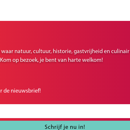
ar natuur, cultuur, historie, gastvrijheid en culina
r. Kom op bezoek, je bent van harte welkom!
r de nieuwsbrief!
Schrijf je nu in!