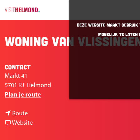
G
Deze website maakt gebruik v
a
mogelijk te laten 
Woning Van Vlissinge
n
a
a
r
Contact
d
Markt 41
e
5701 RJ
Helmond
h
n
Plan je route
o
a
m
n
a
Route
e
a
v
r
Website
p
a
a
W