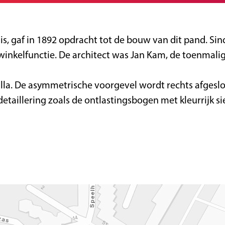
uis, gaf in 1892 opdracht tot de bouw van dit pand. S
winkelfunctie. De architect was Jan Kam, de toenmal
lla. De asymmetrische voorgevel wordt rechts afgeslot
etaillering zoals de ontlastingsbogen met kleurrijk s