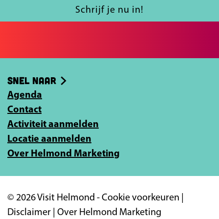
a
l
Schrijf je nu in!
c
j
e
e
b
e
o
-
Snel naar
o
m
k
Agenda
a
Contact
i
Activiteit aanmelden
l
Locatie aanmelden
a
Over Helmond Marketing
d
r
e
© 2026 Visit Helmond -
Cookie voorkeuren
|
s
Disclaimer
|
Over Helmond Marketing
i