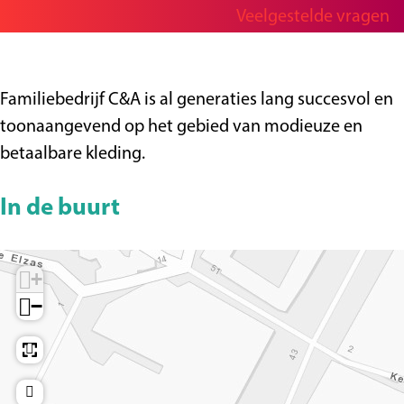
A
r
a
&
Veelgestelde vragen
g
C
n
A
e
&
C
A
&
Familiebedrijf C&A is al generaties lang succesvol en
A
toonaangevend op het gebied van modieuze en
betaalbare kleding.
In de buurt
+
−