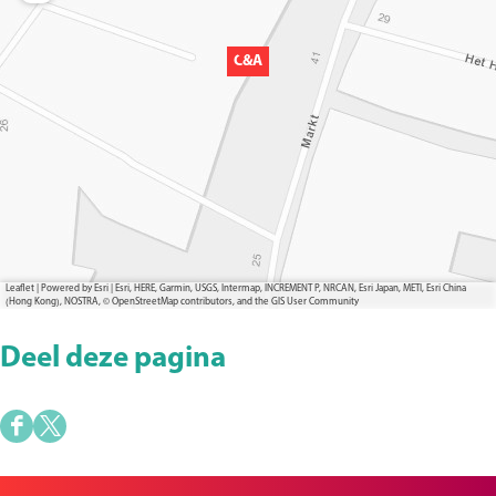
C&A
Leaflet
|
Powered by Esri | Esri, HERE, Garmin, USGS, Intermap, INCREMENT P, NRCAN, Esri Japan, METI, Esri China
(Hong Kong), NOSTRA, © OpenStreetMap contributors, and the GIS User Community
Deel deze pagina
D
D
e
e