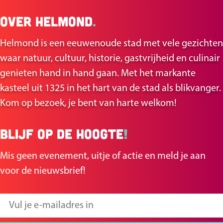
e
e
Over Helmond
.
l
l
d
d
Helmond is een eeuwenoude stad met vele gezichten
e
e
waar natuur, cultuur, historie, gastvrijheid en culinair
z
z
genieten hand in hand gaan. Met het markante
e
e
kasteel uit 1325 in het hart van de stad als blikvanger.
p
p
Kom op bezoek, je bent van harte welkom!
a
a
g
g
Blijf op de hoogte
!
i
i
n
n
Mis geen evenement, uitje of actie en meld je aan
a
a
voor de nieuwsbrief!
o
o
p
p
V
F
X
u