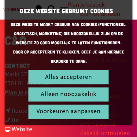
Plan je bezoek
K
Z
Deze website gebruikt cookies
Eten en drinken
a
o
G
M
Uitgaan
Deze website maakt gebruik van cookies (Functioneel,
a
e
a
e
Winkelen
Analytisch, Marketing) die noodzakelijk zijn om de
r
k
n
C&A
n
Overnachten
website zo goed mogelijk te laten functioneren.
t
e
a
u
Helmond in 24 uur
Door op accepteren te klikken, geef je aan hiermee
n
a
Helmond in 48 uur
akkoord te gaan.
r
Contact
d
Markt 37
Alles accepteren
Inspiratie
e
5701 RL
Helmond
Praktisch
h
n
Plan je route
Alleen noodzakelijk
Bereikbaarheid
o
a
Parkeren
m
n
a
Route
Voorkeuren aanpassen
Openingstijden
e
C
a
r
Bel
VVV Helmond
p
&
a
v
C
Website
Zakelijk ontmoeten
a