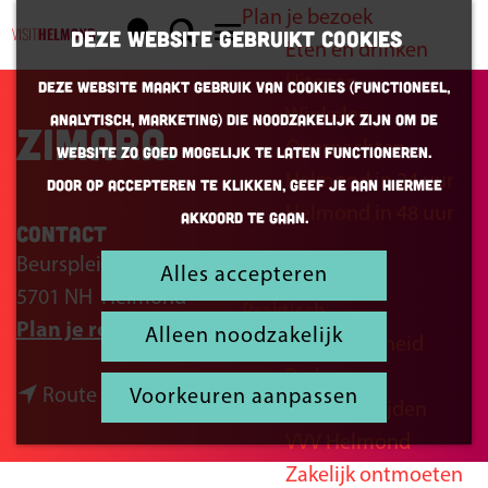
Plan je bezoek
K
Z
Deze website gebruikt cookies
Eten en drinken
a
o
G
M
Uitgaan
Deze website maakt gebruik van cookies (Functioneel,
a
e
a
e
Winkelen
Analytisch, Marketing) die noodzakelijk zijn om de
r
k
n
Zimara
n
Overnachten
website zo goed mogelijk te laten functioneren.
t
e
a
u
Helmond in 24 uur
Door op accepteren te klikken, geef je aan hiermee
n
a
Helmond in 48 uur
akkoord te gaan.
r
Contact
d
Beursplein 2
Alles accepteren
Inspiratie
e
5701 NH
Helmond
Praktisch
h
n
Plan je route
Alleen noodzakelijk
Bereikbaarheid
o
a
Parkeren
m
n
a
Route
Voorkeuren aanpassen
Openingstijden
e
a
r
VVV Helmond
p
a
Z
Zakelijk ontmoeten
a