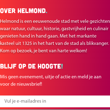
e
e
Over Helmond
.
l
l
d
d
Helmond is een eeuwenoude stad met vele gezichten
e
e
waar natuur, cultuur, historie, gastvrijheid en culinair
z
z
genieten hand in hand gaan. Met het markante
e
e
kasteel uit 1325 in het hart van de stad als blikvanger.
p
p
Kom op bezoek, je bent van harte welkom!
a
a
g
g
Blijf op de hoogte
!
i
i
n
n
Mis geen evenement, uitje of actie en meld je aan
a
a
voor de nieuwsbrief!
o
o
p
p
V
F
X
u