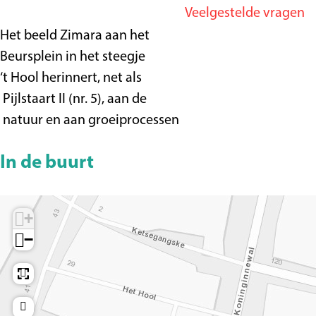
r
i
Veelgestelde vragen
g
Z
m
Het beeld Zimara aan het
e
i
a
Beursplein in het steegje
m
r
‘t Hool herinnert, net als
a
a
Pijlstaart II (nr. 5), aan de
r
natuur en aan groeiprocessen
a
In de buurt
+
−