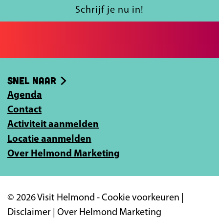
a
l
Schrijf je nu in!
c
j
e
e
b
e
o
-
Snel naar
o
m
k
Agenda
a
Contact
i
Activiteit aanmelden
l
Locatie aanmelden
a
Over Helmond Marketing
d
r
e
© 2026 Visit Helmond -
Cookie voorkeuren
|
s
Disclaimer
|
Over Helmond Marketing
i