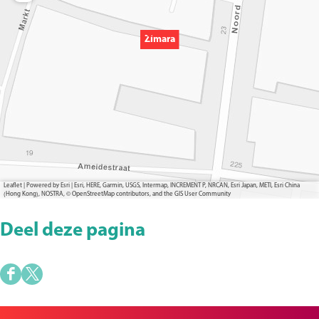
Zimara
Leaflet
|
Powered by Esri | Esri, HERE, Garmin, USGS, Intermap, INCREMENT P, NRCAN, Esri Japan, METI, Esri China
(Hong Kong), NOSTRA, © OpenStreetMap contributors, and the GIS User Community
Deel deze pagina
D
D
e
e