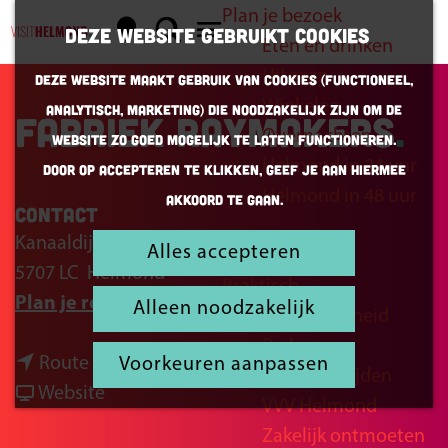
Plan je bezoek
K
Z
Deze website gebruikt cookies
Eten en drinken
a
o
G
M
Uitgaan
Deze website maakt gebruik van cookies (Functioneel,
a
e
a
e
Winkelen
Analytisch, Marketing) die noodzakelijk zijn om de
r
k
n
Fabriek Raymakers
n
Overnachten
website zo goed mogelijk te laten functioneren.
t
e
a
u
Helmond in 24 uur
Door op accepteren te klikken, geef je aan hiermee
n
a
Helmond in 48 uur
akkoord te gaan.
r
Contact
d
Kanaaldijk N.W. 61
Alles accepteren
Inspiratie
e
5707 LC
Helmond
Praktisch
h
n
Plan je route
Alleen noodzakelijk
Bereikbaarheid
o
a
Parkeren
m
n
a
Route
Voorkeuren aanpassen
Openingstijden
e
a
v
r
Website
VVV Helmond
p
a
a
F
Zakelijk ontmoeten
a