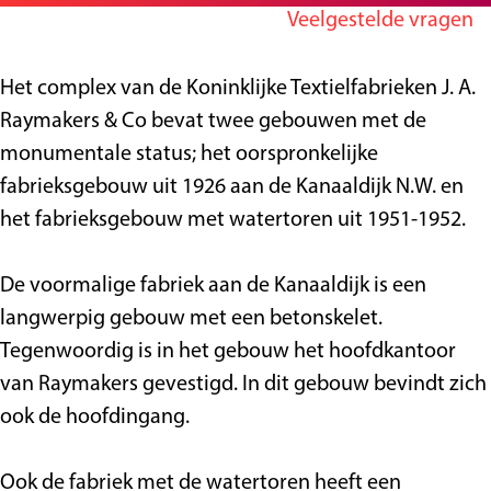
r
n
a
Veelgestelde vragen
g
F
F
b
e
a
a
r
Het complex van de Koninklijke Textielfabrieken J. A.
b
b
i
Raymakers & Co bevat twee gebouwen met de
r
r
e
monumentale status; het oorspronkelijke
i
i
k
fabrieksgebouw uit 1926 aan de Kanaaldijk N.W. en
e
e
R
het fabrieksgebouw met watertoren uit 1951-1952.
k
k
a
R
R
y
De voormalige fabriek aan de Kanaaldijk is een
a
a
m
langwerpig gebouw met een betonskelet.
y
y
a
Tegenwoordig is in het gebouw het hoofdkantoor
m
m
k
van Raymakers gevestigd. In dit gebouw bevindt zich
a
a
e
ook de hoofdingang.
k
k
r
e
e
s
Ook de fabriek met de watertoren heeft een