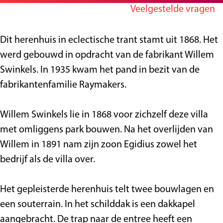
r
n
i
Veelgestelde vragen
g
V
V
l
e
i
i
l
Dit herenhuis in eclectische trant stamt uit 1868. Het
l
l
a
werd gebouwd in opdracht van de fabrikant Willem
l
l
S
Swinkels. In 1935 kwam het pand in bezit van de
a
a
w
fabrikantenfamilie Raymakers.
S
S
i
w
w
n
Willem Swinkels lie in 1868 voor zichzelf deze villa
i
i
k
met omliggens park bouwen. Na het overlijden van
n
n
e
Willem in 1891 nam zijn zoon Egidius zowel het
k
k
l
bedrijf als de villa over.
e
e
s
l
l
Het gepleisterde herenhuis telt twee bouwlagen en
s
s
een souterrain. In het schilddak is een dakkapel
aangebracht. De trap naar de entree heeft een