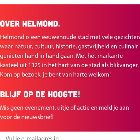
e
e
e
e
Over Helmond
.
l
l
d
d
Helmond is een eeuwenoude stad met vele gezichten
e
e
waar natuur, cultuur, historie, gastvrijheid en culinair
z
z
genieten hand in hand gaan. Met het markante
e
e
kasteel uit 1325 in het hart van de stad als blikvanger.
p
p
Kom op bezoek, je bent van harte welkom!
a
a
g
g
Blijf op de hoogte
!
i
i
n
n
Mis geen evenement, uitje of actie en meld je aan
a
a
voor de nieuwsbrief!
o
o
p
p
V