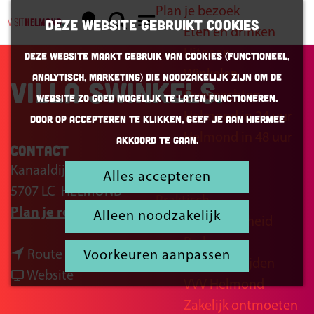
Plan je bezoek
K
Z
Deze website gebruikt cookies
Eten en drinken
a
o
G
M
Uitgaan
Deze website maakt gebruik van cookies (Functioneel,
a
e
a
e
Winkelen
Analytisch, Marketing) die noodzakelijk zijn om de
r
k
n
Villa Swinkels
n
Overnachten
website zo goed mogelijk te laten functioneren.
t
e
a
u
Helmond in 24 uur
Door op accepteren te klikken, geef je aan hiermee
n
a
Helmond in 48 uur
akkoord te gaan.
r
Contact
d
Kanaaldijk N.W. 77
Alles accepteren
Inspiratie
e
5707 LC
HELMOND
Praktisch
h
n
Plan je route
Alleen noodzakelijk
Bereikbaarheid
o
a
Parkeren
m
n
a
Route
Voorkeuren aanpassen
Openingstijden
e
a
v
r
Website
VVV Helmond
p
a
a
V
Zakelijk ontmoeten
a