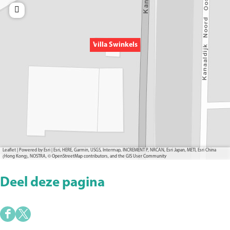
Villa Swinkels
Leaflet
|
Powered by Esri | Esri, HERE, Garmin, USGS, Intermap, INCREMENT P, NRCAN, Esri Japan, METI, Esri China
(Hong Kong), NOSTRA, © OpenStreetMap contributors, and the GIS User Community
Deel deze pagina
D
D