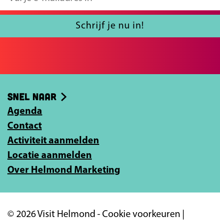
F
X
u
a
l
Schrijf je nu in!
c
j
e
e
b
e
o
-
Snel naar
o
m
k
Agenda
a
Contact
i
Activiteit aanmelden
l
Locatie aanmelden
a
Over Helmond Marketing
d
r
e
© 2026 Visit Helmond -
Cookie voorkeuren
|
s