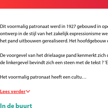
a
a
a
P
g
r
n
a
e
P
P
t
a
a
r
Dit voormalig patronaat werd in 1927 gebouwd in opd
t
t
o
ontwerp in de stijl van het zakelijk expressionisme w
r
r
n
het pand uitbouwen gerealiseerd. Het hoofdgebouw d
o
o
a
n
n
a
De voorgevel van het drielaagse pand kenmerkt zich
a
a
t
de linkergevel bevindt zich een steen met de tekst ? 
a
a
-
t
t
H
Het voormalig patronaat heeft een cultu…
-
-
e
H
H
l
Lees verder
e
e
m
l
l
o
In de buurt