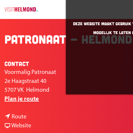
G
Deze website maakt gebruik v
a
mogelijk te laten 
Patronaat - Helmond
n
a
a
r
Contact
d
Voormalig Patronaat
e
2e Haagstraat 40
h
5707 VK
Helmond
o
n
Plan je route
m
a
e
n
a
Route
p
a
v
r
Website