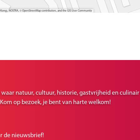
ong Kong), NOSTRA, © OpenStreetMap contributors, and the GIS User Community
ar natuur, cultuur, historie, gastvrijheid en culina
r. Kom op bezoek, je bent van harte welkom!
r de nieuwsbrief!