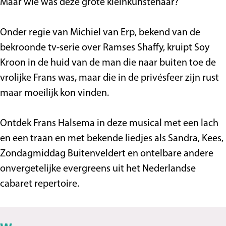
S
p
t
i
Maar wie was deze grote kleinkunstenaar?
p
e
S
s
e
e
p
Onder regie van Michiel van Erp, bekend van de
e
l
e
bekroonde tv-serie over Ramses Shaffy, kruipt Soy
l
h
e
Kroon in de huid van de man die naar buiten toe de
h
u
l
vrolijke Frans was, maar die in de privésfeer zijn rust
u
i
h
maar moeilijk kon vinden.
i
s
u
s
i
Ontdek Frans Halsema in deze musical met een lach
s
en een traan en met bekende liedjes als Sandra, Kees,
Zondagmiddag Buitenveldert en ontelbare andere
onvergetelijke evergreens uit het Nederlandse
cabaret repertoire.