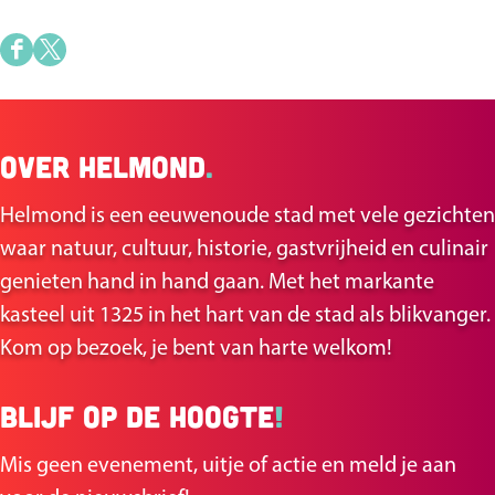
D
D
e
e
e
e
Over Helmond
.
l
l
d
d
Helmond is een eeuwenoude stad met vele gezichten
e
e
waar natuur, cultuur, historie, gastvrijheid en culinair
z
z
genieten hand in hand gaan. Met het markante
e
e
kasteel uit 1325 in het hart van de stad als blikvanger.
p
p
Kom op bezoek, je bent van harte welkom!
a
a
g
g
Blijf op de hoogte
!
i
i
n
n
Mis geen evenement, uitje of actie en meld je aan