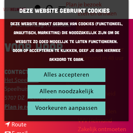
Plan je bezoek
K
Z
Deze website gebruikt cookies
Eten en drinken
a
o
G
M
Uitgaan
Deze website maakt gebruik van cookies (Functioneel,
donderdag 15 oktober
a
e
a
e
Winkelen
Analytisch, Marketing) die noodzakelijk zijn om de
r
k
n
n
Overnachten
website zo goed mogelijk te laten functioneren.
Voor Haar
t
e
a
u
Helmond in 24 uur
Door op accepteren te klikken, geef je aan hiermee
n
a
Helmond in 48 uur
akkoord te gaan.
r
d
Contact
Alles accepteren
Inspiratie
e
Het Speelhuis
Praktisch
h
Speelhuisplein 2
Alleen noodzakelijk
Bereikbaarheid
o
5707 DZ
Helmond
Parkeren
m
n
Plan je route
Voorkeuren aanpassen
Openingstijden
e
a
VVV Helmond
p
n
a
Route
Zakelijk ontmoeten
a