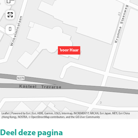
Voor Haar
Leaflet
|
Powered by Esri | Esri, HERE, Garmin, USGS, Intermap, INCREMENT P, NRCAN, Esri Japan, METI, Esri China
(Hong Kong), NOSTRA, © OpenStreetMap contributors, and the GIS User Community
Deel deze pagina