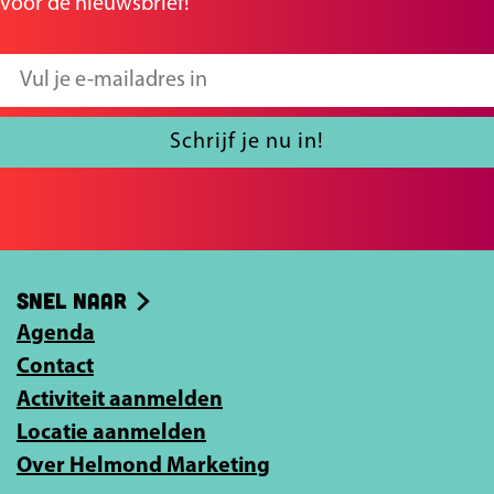
a
a
voor de nieuwsbrief!
o
o
p
p
V
F
X
u
a
l
Schrijf je nu in!
c
j
e
e
b
e
o
-
Snel naar
o
m
k
Agenda
a
Contact
i
Activiteit aanmelden
l
Locatie aanmelden
a
Over Helmond Marketing
d