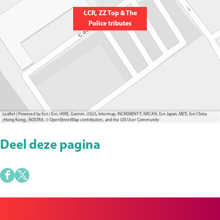
CCR, ZZ Top & The
Police tributes
Leaflet
|
Powered by Esri | Esri, HERE, Garmin, USGS, Intermap, INCREMENT P, NRCAN, Esri Japan, METI, Esri China
(Hong Kong), NOSTRA, © OpenStreetMap contributors, and the GIS User Community
Deel deze pagina
D
D
e
e
e
e