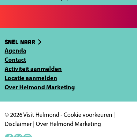
c
j
e
e
b
e
o
-
Snel naar
o
m
k
Agenda
a
Contact
i
Activiteit aanmelden
l
Locatie aanmelden
a
Over Helmond Marketing
d
r
e
© 2026 Visit Helmond -
Cookie voorkeuren
|
s
Disclaimer
|
Over Helmond Marketing
i
n