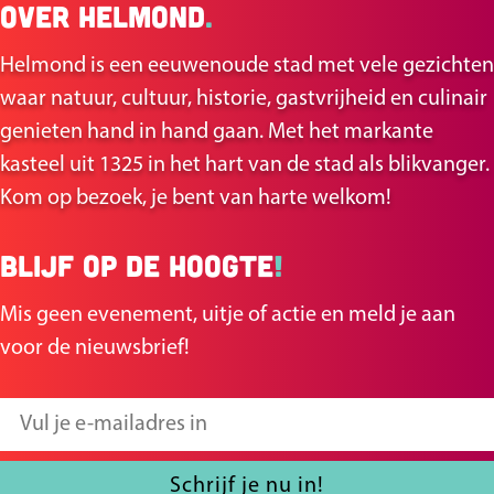
Over Helmond
.
l
l
d
d
Helmond is een eeuwenoude stad met vele gezichten
e
e
waar natuur, cultuur, historie, gastvrijheid en culinair
z
z
genieten hand in hand gaan. Met het markante
e
e
kasteel uit 1325 in het hart van de stad als blikvanger.
p
p
Kom op bezoek, je bent van harte welkom!
a
a
g
g
Blijf op de hoogte
!
i
i
n
n
Mis geen evenement, uitje of actie en meld je aan
a
a
voor de nieuwsbrief!
o
o
p
p
V
F
X
u
a
l
Schrijf je nu in!