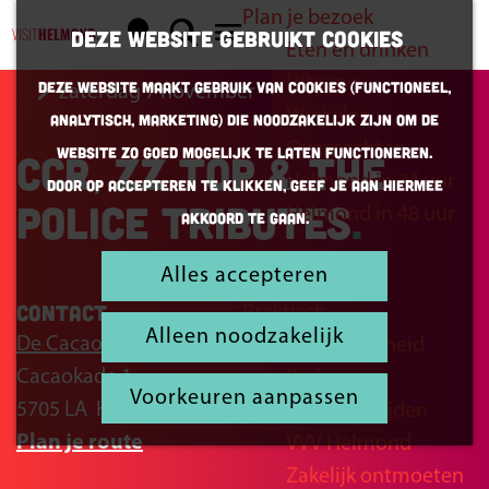
Plan je bezoek
K
Z
Deze website gebruikt cookies
Eten en drinken
a
o
G
M
Uitgaan
Deze website maakt gebruik van cookies (Functioneel,
zaterdag 7 november
a
e
a
e
Winkelen
Analytisch, Marketing) die noodzakelijk zijn om de
r
k
n
n
Overnachten
website zo goed mogelijk te laten functioneren.
CCR, ZZ Top & The
t
e
a
u
Helmond in 24 uur
Door op accepteren te klikken, geef je aan hiermee
n
a
Police tributes
Helmond in 48 uur
akkoord te gaan.
r
d
Alles accepteren
Inspiratie
e
Contact
Praktisch
h
Alleen noodzakelijk
De Cacaofabriek
Bereikbaarheid
o
Cacaokade 1
Parkeren
m
Voorkeuren aanpassen
5705 LA
Helmond
Openingstijden
e
n
Plan je route
VVV Helmond
p
a
Zakelijk ontmoeten
a