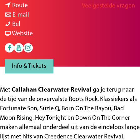
n
a
Route
Veelgestelde vragen
g
a
n
r
E-mail
e
C
a
a
C
Bel
C
r
a
v
C
Website
R
C
r
a
R
F
Y
I
,
C
C
n
,
a
o
n
Z
R
C
C
Z
Info & Tickets
c
u
s
Z
,
R
C
Z
e
t
t
T
Z
,
R
T
b
u
a
o
Z
Z
,
o
Met
Callahan Clearwater Revival
ga je terug naar
o
b
g
p
T
Z
Z
p
de tijd van de onvervalste Roots Rock. Klassiekers als
o
e
r
&
o
T
Z
&
Fortunate Son, Suzie Q, Born On The Bayou, Bad
k
D
a
T
p
o
T
T
Moon Rising, Hey Tonight en Down On The Corner
D
e
m
h
&
p
o
h
maken allemaal onderdeel uit van de eindeloos lange
e
C
D
e
T
&
p
e
lijst met hits van Creedence Clearwater Revival.