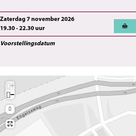
s
e
t
s
e
Zaterdag 7 november 2026
s
19.30 - 22.30 uur
Voorstellingsdatum
+
−