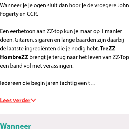
C
a
e
P
h
T
&
P
Wanneer je je ogen sluit dan hoor je de vroegere John
a
c
C
o
e
h
T
o
Fogerty en CCR.
c
a
a
l
P
e
h
l
a
o
c
i
o
P
e
i
Een eerbetoon aan ZZ-top kun je maar op 1 manier
o
f
a
c
l
o
P
c
doen. Gitaren, sigaren en lange baarden zijn daarbij
f
a
o
e
i
l
o
e
de laatste ingrediënten die je nodig hebt.
TreZZ
a
b
f
t
c
i
l
t
HombreZZ
brengt je terug naar het leven van ZZ-Top
b
r
a
r
e
c
i
r
een band vol met verassingen.
r
i
b
i
t
e
c
i
i
e
r
b
r
t
e
b
Iedereen die begin jaren tachtig een t…
e
k
i
u
i
r
t
u
k
e
t
b
i
r
t
Lees verder
k
e
u
b
i
e
s
t
u
b
s
Wanneer
e
t
u