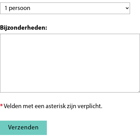
n
c
e
h
r
t
p
Bijzonderheden:
l
i
c
h
t
*
Velden met een asterisk zijn verplicht.
Verzenden