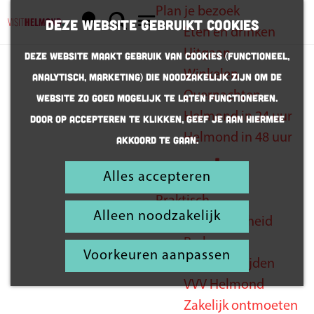
Plan je bezoek
K
Z
Deze website gebruikt cookies
Eten en drinken
a
o
G
M
Uitgaan
Deze website maakt gebruik van cookies (Functioneel,
a
e
a
e
Winkelen
Analytisch, Marketing) die noodzakelijk zijn om de
r
k
n
n
Overnachten
website zo goed mogelijk te laten functioneren.
t
e
a
u
Helmond in 24 uur
Door op accepteren te klikken, geef je aan hiermee
Stadswandeling
n
a
Helmond in 48 uur
akkoord te gaan.
r
met gids
d
Alles accepteren
Inspiratie
e
Praktisch
h
Alleen noodzakelijk
Bereikbaarheid
o
Parkeren
m
Voorkeuren aanpassen
Openingstijden
e
VVV Helmond
p
Zakelijk ontmoeten
a