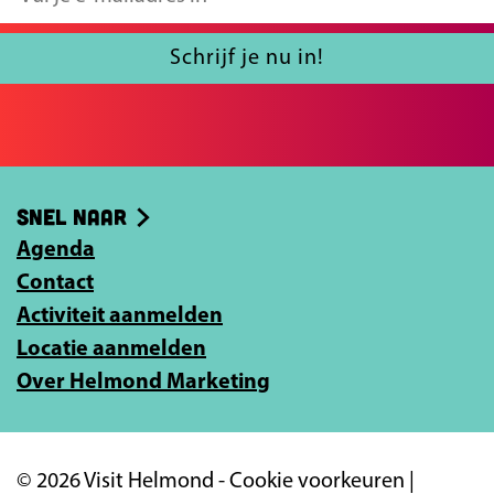
u
l
Schrijf je nu in!
j
e
e
-
Snel naar
m
Agenda
a
Contact
i
Activiteit aanmelden
l
Locatie aanmelden
a
Over Helmond Marketing
d
r
e
© 2026 Visit Helmond -
Cookie voorkeuren
|
s