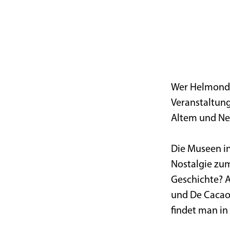
m
e
p
a
g
e
Wer Helmond s
Veranstaltung
Altem und Neu
Die Museen in
Nostalgie zum
Geschichte? 
und De Cacao
findet man in