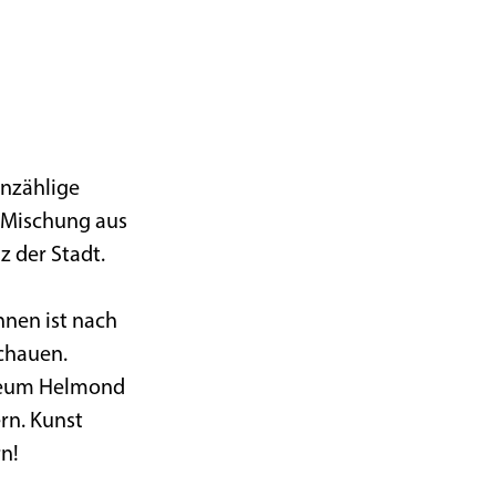
unzählige
e Mischung aus
 der Stadt.
hnen ist nach
chauen.
useum Helmond
rn. Kunst
n!