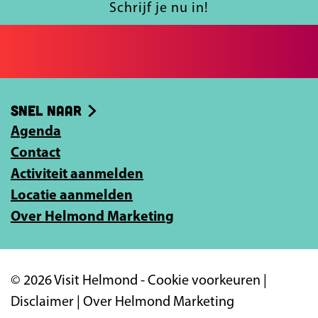
l
Schrijf je nu in!
a
e
j
e
g
p
e
i
a
-
n
g
Snel naar
m
a
i
Agenda
a
Contact
n
i
Activiteit aanmelden
l
a
Locatie aanmelden
a
Over Helmond Marketing
d
r
e
© 2026 Visit Helmond -
Cookie voorkeuren
|
s
Disclaimer
|
Over Helmond Marketing
i