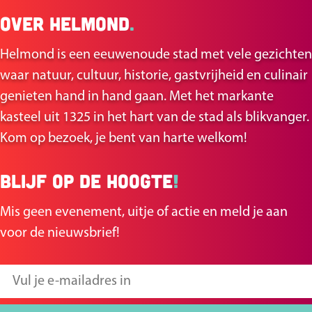
n
d
n
n
n
i
n
n
n
n
Over Helmond
.
S
a
a
a
d
a
a
a
a
t
Helmond is een eeuwenoude stad met vele gezichten
a
a
a
i
a
a
a
a
o
waar natuur, cultuur, historie, gastvrijheid en culinair
r
r
r
r
g
r
r
r
r
genieten hand in hand gaan. Met het markante
e
d
p
p
e
p
p
p
d
kasteel uit 1325 in het hart van de stad als blikvanger.
e
a
a
p
a
a
a
e
Kom op bezoek, je bent van harte welkom!
v
g
g
a
g
g
g
v
Blijf op de hoogte
!
o
i
i
g
i
i
i
o
Mis geen evenement, uitje of actie en meld je aan
r
n
n
i
n
n
n
l
voor de nieuwsbrief!
i
a
a
n
a
a
a
g
g
a
e
V
e
n
u
p
d