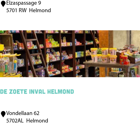
Elzaspassage 9
B
i
5701 RW
Helmond
a
e
s
t
a
De Zoete Inval Helmond
Vondellaan 62
D
5702AL
Helmond
e
Z