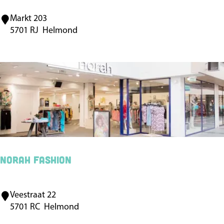
n
Markt 203
S
e
5701 RJ
Helmond
w
n
e
e
t
S
i
s
t
e
Norah Fashion
r
s
Veestraat 22
N
5701 RC
Helmond
o