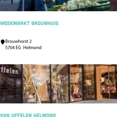
m
B
a
Weekmarkt Brouwhuis
r
X
Brouwhorst 2
W
L
5704 EG
Helmond
e
e
k
m
a
r
k
t
B
Van Uffelen Helmond