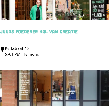
e
JUUDs Foederer HAL van Creatie
Kerkstraat 46
J
5701 PM
Helmond
U
U
D
s
F
o
e
d