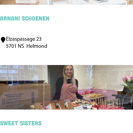
e
l
Arnani Schoenen
Elzaspassage 23
A
5701 NS
Helmond
r
n
a
n
i
S
c
h
o
Sweet Sisters
e