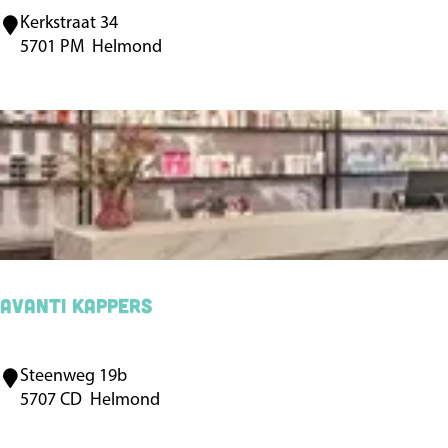
H
Kerkstraat 34
B
e
5701 PM
Helmond
e
l
l
m
l
o
o
n
n
d
i
I
t
a
Avanti Kappers
l
i
Steenweg 19b
A
a
5707 CD
Helmond
v
a
a
n