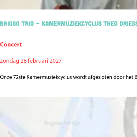
i
l
Brioso Trio - Kamermuziekcyclus Theo Dries
t
e
Concert
B
r
zondag 28 februari 2027
i
o
Onze 72ste Kamermuziekcyclus wordt afgesloten door het Bri
s
o
T
r
i
o