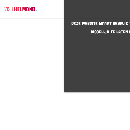
G
Deze website maakt gebruik v
a
mogelijk te laten 
n
a
a
r
d
e
h
o
m
e
p