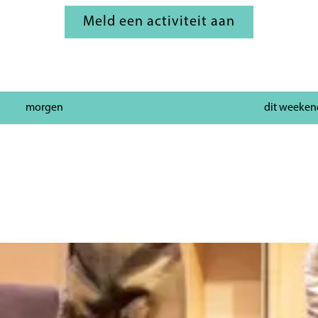
Meld een activiteit aan
morgen
dit weeken