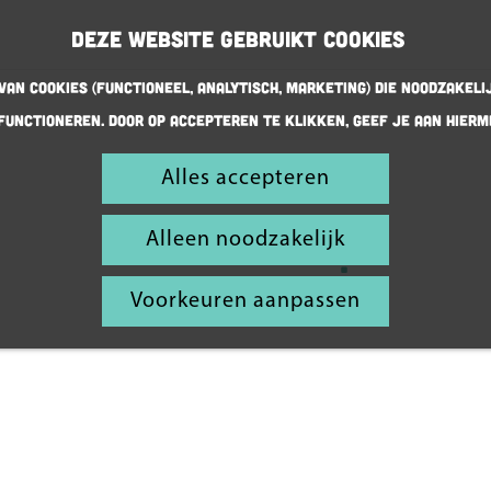
Deze website gebruikt cookies
an cookies (Functioneel, Analytisch, Marketing) die noodzakeli
functioneren. Door op accepteren te klikken, geef je aan hierm
Pak je
Alles accepteren
agenda
Alleen noodzakelijk
er maar bij
Voorkeuren aanpassen