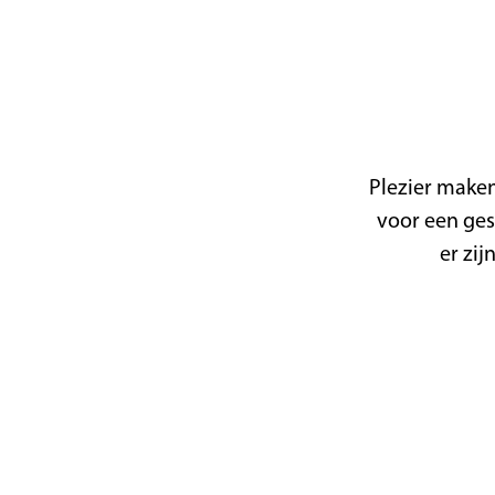
a
g
e
Plezier maken
voor een ges
er zij