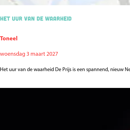
-
K
Het uur van de waarheid
a
m
e
Toneel
H
r
e
m
woensdag 3 maart 2027
t
u
u
Het uur van de waarheid De Prijs is een spannend, nieuw N
z
u
i
r
e
v
k
a
c
n
y
d
c
e