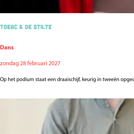
r
o
p
TOEAC & De Stilte
:
Dans
T
O
zondag 28 februari 2027
E
A
Op het podium staat een draaischijf, keurig in tweeën opge
C
&
D
e
S
t